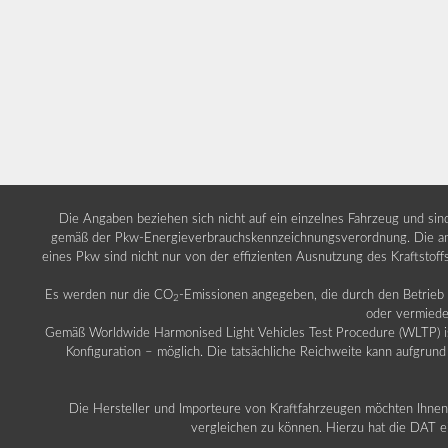
Die Angaben beziehen sich nicht auf ein einzelnes Fahrzeug und si
gemäß der Pkw-Energieverbrauchskennzeichnungsverordnung. Die ang
eines Pkw sind nicht nur von der effizienten Ausnutzung des Kraftstof
Es werden nur die CO
-Emissionen angegeben, die durch den Betrie
2
oder vermiede
Gemäß Worldwide Harmonised Light Vehicles Test Procedure (WLTP) ist b
Konfiguration – möglich. Die tatsächliche Reichweite kann aufgrund
Die Hersteller und Importeure von Kraftfahrzeugen möchten Ihnen 
vergleichen zu können. Hierzu hat die DAT ei