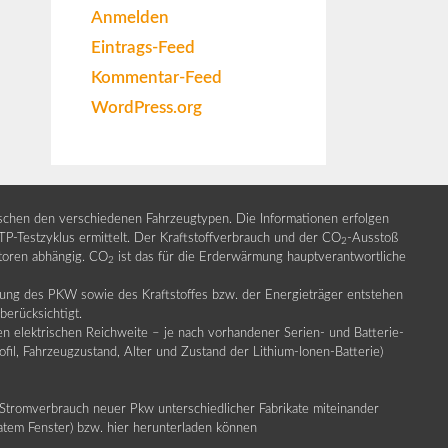
Anmelden
Eintrags-Feed
Kommentar-Feed
WordPress.org
ischen den verschiedenen Fahrzeugtypen. Die Informationen erfolgen
Testzyklus ermittelt. Der Kraftstoffverbrauch und der CO
-Ausstoß
2
ktoren abhängig. CO
ist das für die Erderwärmung hauptverantwortliche
2
llung des PKW sowie des Kraftstoffes bzw. der Energieträger entstehen
erücksichtigt.
en elektrischen Reichweite – je nach vorhandener Serien- und Batterie-
fil, Fahrzeugzustand, Alter und Zustand der Lithium-Ionen-Batterie)
Stromverbrauch neuer Pkw unterschiedlicher Fabrikate miteinander
ratem Fenster) bzw. hier herunterladen können