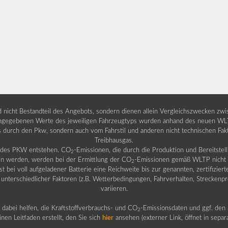
nd nicht Bestandteil des Angebots, sondern dienen allein Vergleichszwecken zw
egebenen Werte des jeweiligen Fahrzeugtyps wurden anhand des neuen WLTP-
fs durch den Pkw, sondern auch vom Fahrstil und anderen nicht technischen Fa
Treibhausgas.
b des PKW entstehen. CO
-Emissionen, die durch die Produktion und Bereitste
2
n werden, werden bei der Ermittlung der CO
-Emissionen gemäß WLTP nicht b
2
ei voll aufgeladener Batterie eine Reichweite bis zur genannten, zertifiziert
 unterschiedlicher Faktoren (z.B. Wetterbedingungen, Fahrverhalten, Streckenpro
variieren.
dabei helfen, die Kraftstoffverbrauchs- und CO
-Emissionsdaten und ggf. den 
2
nen Leitfaden erstellt, den Sie sich
hier
ansehen (externer Link, öffnet in sepa