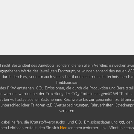
nd nicht Bestandteil des Angebots, sondern dienen allein Vergleichszwecken zw
egebenen Werte des jeweiligen Fahrzeugtyps wurden anhand des neuen WLTP-
fs durch den Pkw, sondern auch vom Fahrstil und anderen nicht technischen Fa
Treibhausgas.
b des PKW entstehen. CO
-Emissionen, die durch die Produktion und Bereitste
2
n werden, werden bei der Ermittlung der CO
-Emissionen gemäß WLTP nicht b
2
ei voll aufgeladener Batterie eine Reichweite bis zur genannten, zertifiziert
 unterschiedlicher Faktoren (z.B. Wetterbedingungen, Fahrverhalten, Streckenpro
variieren.
dabei helfen, die Kraftstoffverbrauchs- und CO
-Emissionsdaten und ggf. den 
2
nen Leitfaden erstellt, den Sie sich
hier
ansehen (externer Link, öffnet in sepa