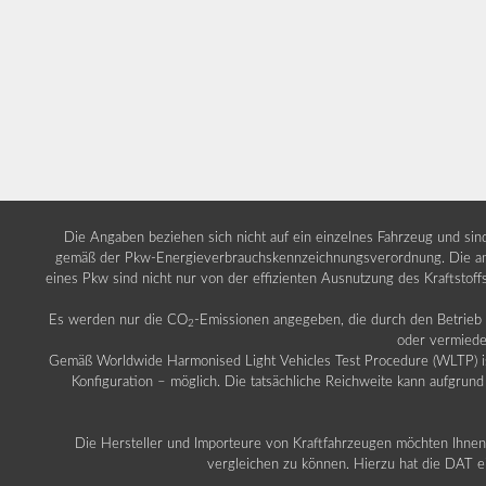
Die Angaben beziehen sich nicht auf ein einzelnes Fahrzeug und si
gemäß der Pkw-Energieverbrauchskennzeichnungsverordnung. Die ang
eines Pkw sind nicht nur von der effizienten Ausnutzung des Kraftstof
Es werden nur die CO
-Emissionen angegeben, die durch den Betrie
2
oder vermiede
Gemäß Worldwide Harmonised Light Vehicles Test Procedure (WLTP) ist b
Konfiguration – möglich. Die tatsächliche Reichweite kann aufgrund
Die Hersteller und Importeure von Kraftfahrzeugen möchten Ihnen 
vergleichen zu können. Hierzu hat die DAT ei