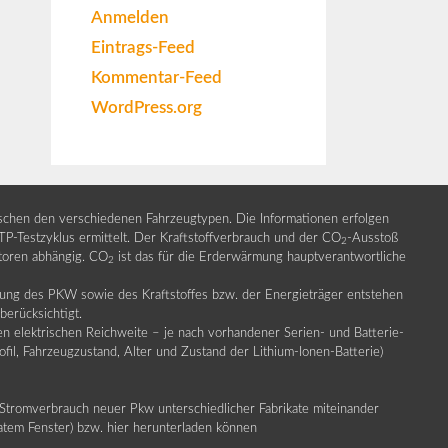
Anmelden
Eintrags-Feed
Kommentar-Feed
WordPress.org
ischen den verschiedenen Fahrzeugtypen. Die Informationen erfolgen
Testzyklus ermittelt. Der Kraftstoffverbrauch und der CO
-Ausstoß
2
ktoren abhängig. CO
ist das für die Erderwärmung hauptverantwortliche
2
llung des PKW sowie des Kraftstoffes bzw. der Energieträger entstehen
erücksichtigt.
en elektrischen Reichweite – je nach vorhandener Serien- und Batterie-
fil, Fahrzeugzustand, Alter und Zustand der Lithium-Ionen-Batterie)
Stromverbrauch neuer Pkw unterschiedlicher Fabrikate miteinander
ratem Fenster) bzw. hier herunterladen können