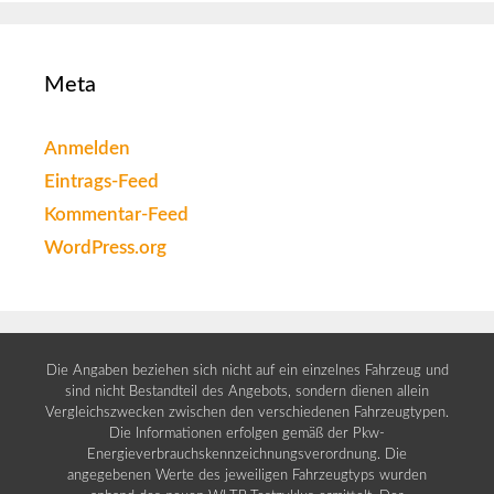
Meta
Anmelden
Eintrags-Feed
Kommentar-Feed
WordPress.org
Die Angaben beziehen sich nicht auf ein einzelnes Fahrzeug und
sind nicht Bestandteil des Angebots, sondern dienen allein
Vergleichszwecken zwischen den verschiedenen Fahrzeugtypen.
Die Informationen erfolgen gemäß der Pkw-
Energieverbrauchskennzeichnungsverordnung. Die
angegebenen Werte des jeweiligen Fahrzeugtyps wurden