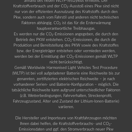
anhand des neuen WLTP-Testzyklus ermittelt. Der
Kraftstoffverbrauch und der CO
-Ausstoß eines Pkw sind nicht
2
nur von der effizienten Ausnutzung des Kraftstoffs durch den
Pkw, sondern auch vom Fahrstil und anderen nicht technischen
Faktoren abhängig. CO
ist das für die Erderwärmung
2
hauptverantwortliche Treibhausgas.
Es werden nur die CO
-Emissionen angegeben, die durch den
2
Betrieb des PKW entstehen. CO
-Emissionen, die durch die
2
Produktion und Bereitstellung des PKW sowie des Kraftstoffes
bzw. der Energieträger entstehen oder vermieden werden,
werden bei der Ermittlung der CO
-Emissionen gemäß WLTP
2
nicht berücksichtigt.
Gemäß Worldwide Harmonised Light Vehicles Test Procedure
(WLTP) ist bei voll aufgeladener Batterie eine Reichweite bis zur
genannten, zertifizierten elektrischen Reichweite – je nach
vorhandener Serien- und Batterie-Konfiguration – möglich. Die
tatsächliche Reichweite kann aufgrund unterschiedlicher Faktoren
(z.B. Wetterbedingungen, Fahrverhalten, Streckenprofil,
Fahrzeugzustand, Alter und Zustand der Lithium-Ionen-Batterie)
variieren.
Die Hersteller und Importeure von Kraftfahrzeugen möchten
Ihnen dabei helfen, die Kraftstoffverbrauchs- und CO
-
2
Emissionsdaten und ggf. den Stromverbrauch neuer Pkw