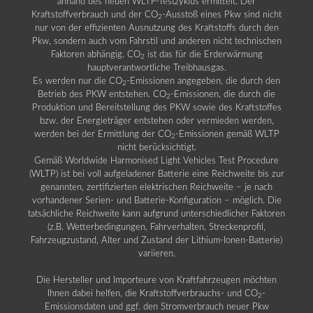
anhand des neuen WLTP-Testzyklus ermittelt. Der
Kraftstoffverbrauch und der CO
-Ausstoß eines Pkw sind nicht
2
nur von der effizienten Ausnutzung des Kraftstoffs durch den
Pkw, sondern auch vom Fahrstil und anderen nicht technischen
Faktoren abhängig. CO
ist das für die Erderwärmung
2
hauptverantwortliche Treibhausgas.
Es werden nur die CO
-Emissionen angegeben, die durch den
2
Betrieb des PKW entstehen. CO
-Emissionen, die durch die
2
Produktion und Bereitstellung des PKW sowie des Kraftstoffes
bzw. der Energieträger entstehen oder vermieden werden,
werden bei der Ermittlung der CO
-Emissionen gemäß WLTP
2
nicht berücksichtigt.
Gemäß Worldwide Harmonised Light Vehicles Test Procedure
(WLTP) ist bei voll aufgeladener Batterie eine Reichweite bis zur
genannten, zertifizierten elektrischen Reichweite – je nach
vorhandener Serien- und Batterie-Konfiguration – möglich. Die
tatsächliche Reichweite kann aufgrund unterschiedlicher Faktoren
(z.B. Wetterbedingungen, Fahrverhalten, Streckenprofil,
Fahrzeugzustand, Alter und Zustand der Lithium-Ionen-Batterie)
variieren.
Die Hersteller und Importeure von Kraftfahrzeugen möchten
Ihnen dabei helfen, die Kraftstoffverbrauchs- und CO
-
2
Emissionsdaten und ggf. den Stromverbrauch neuer Pkw