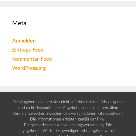
Meta
Anmelden
Eintrags-Feed
Kommentar-Feed
WordPress.org
Die Angaben beziehen sich nicht auf ein einzelnes Fahrzeug und
sind nicht Bestandteil des Angebots, sondern dienen allein
Vergleichszwecken zwischen den verschiedenen Fahrzeugtypen.
Die Informationen erfolgen gemäß der Pkw-
Energieverbrauchskennzeichnungsverordnung. Die
angegebenen Werte des jeweiligen Fahrzeugtyps wurden