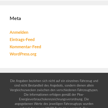
Meta
Anmelden
Eintrags-Feed
Kommentar-Feed
WordPress.org
Die Angaben beziehen sich nicht auf ein einzelnes Fahrzeug und
sind nicht Bestandteil des Angebots, sondern dienen allein
Vergleichszwecken zwischen den verschiedenen Fahrzeugtypen.
Die Informationen erfolgen gemäß der Pkw-
Energieverbrauchskennzeichnungsverordnung. Die
angegebenen Werte des jeweiligen Fahrzeugtyps wurden