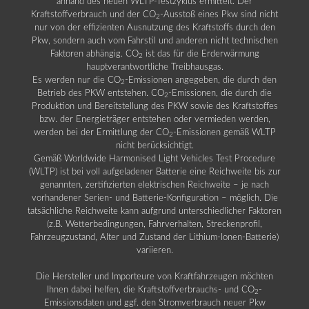
anhand des neuen WLTP-Testzyklus ermittelt. Der
Kraftstoffverbrauch und der CO
-Ausstoß eines Pkw sind nicht
2
nur von der effizienten Ausnutzung des Kraftstoffs durch den
Pkw, sondern auch vom Fahrstil und anderen nicht technischen
Faktoren abhängig. CO
ist das für die Erderwärmung
2
hauptverantwortliche Treibhausgas.
Es werden nur die CO
-Emissionen angegeben, die durch den
2
Betrieb des PKW entstehen. CO
-Emissionen, die durch die
2
Produktion und Bereitstellung des PKW sowie des Kraftstoffes
bzw. der Energieträger entstehen oder vermieden werden,
werden bei der Ermittlung der CO
-Emissionen gemäß WLTP
2
nicht berücksichtigt.
Gemäß Worldwide Harmonised Light Vehicles Test Procedure
(WLTP) ist bei voll aufgeladener Batterie eine Reichweite bis zur
genannten, zertifizierten elektrischen Reichweite – je nach
vorhandener Serien- und Batterie-Konfiguration – möglich. Die
tatsächliche Reichweite kann aufgrund unterschiedlicher Faktoren
(z.B. Wetterbedingungen, Fahrverhalten, Streckenprofil,
Fahrzeugzustand, Alter und Zustand der Lithium-Ionen-Batterie)
variieren.
Die Hersteller und Importeure von Kraftfahrzeugen möchten
Ihnen dabei helfen, die Kraftstoffverbrauchs- und CO
-
2
Emissionsdaten und ggf. den Stromverbrauch neuer Pkw