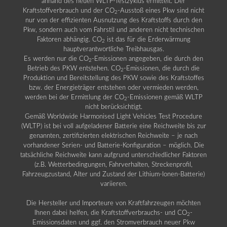
anhand des neuen WLTP-Testzyklus ermittelt. Der
Kraftstoffverbrauch und der CO
-Ausstoß eines Pkw sind nicht
2
nur von der effizienten Ausnutzung des Kraftstoffs durch den
Pkw, sondern auch vom Fahrstil und anderen nicht technischen
Faktoren abhängig. CO
ist das für die Erderwärmung
2
hauptverantwortliche Treibhausgas.
Es werden nur die CO
-Emissionen angegeben, die durch den
2
Betrieb des PKW entstehen. CO
-Emissionen, die durch die
2
Produktion und Bereitstellung des PKW sowie des Kraftstoffes
bzw. der Energieträger entstehen oder vermieden werden,
werden bei der Ermittlung der CO
-Emissionen gemäß WLTP
2
nicht berücksichtigt.
Gemäß Worldwide Harmonised Light Vehicles Test Procedure
(WLTP) ist bei voll aufgeladener Batterie eine Reichweite bis zur
genannten, zertifizierten elektrischen Reichweite – je nach
vorhandener Serien- und Batterie-Konfiguration – möglich. Die
tatsächliche Reichweite kann aufgrund unterschiedlicher Faktoren
(z.B. Wetterbedingungen, Fahrverhalten, Streckenprofil,
Fahrzeugzustand, Alter und Zustand der Lithium-Ionen-Batterie)
variieren.
Die Hersteller und Importeure von Kraftfahrzeugen möchten
Ihnen dabei helfen, die Kraftstoffverbrauchs- und CO
-
2
Emissionsdaten und ggf. den Stromverbrauch neuer Pkw