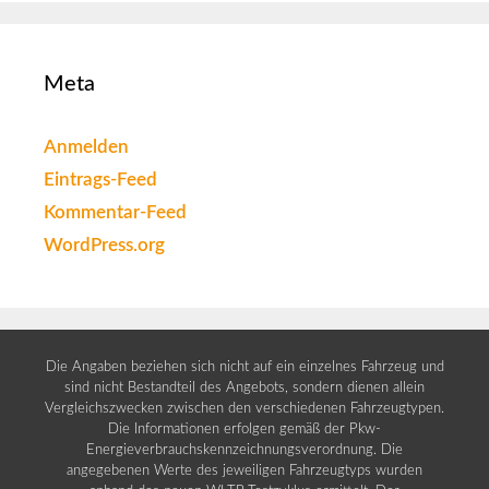
Meta
Anmelden
Eintrags-Feed
Kommentar-Feed
WordPress.org
Die Angaben beziehen sich nicht auf ein einzelnes Fahrzeug und
sind nicht Bestandteil des Angebots, sondern dienen allein
Vergleichszwecken zwischen den verschiedenen Fahrzeugtypen.
Die Informationen erfolgen gemäß der Pkw-
Energieverbrauchskennzeichnungsverordnung. Die
angegebenen Werte des jeweiligen Fahrzeugtyps wurden