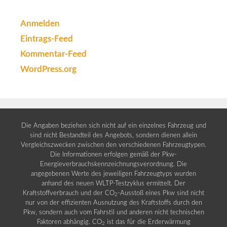
Anmelden
Eintrags-Feed
Kommentar-Feed
WordPress.org
Die Angaben beziehen sich nicht auf ein einzelnes Fahrzeug und
sind nicht Bestandteil des Angebots, sondern dienen allein
Vergleichszwecken zwischen den verschiedenen Fahrzeugtypen.
Die Informationen erfolgen gemäß der Pkw-
Energieverbrauchskennzeichnungsverordnung. Die
angegebenen Werte des jeweiligen Fahrzeugtyps wurden
anhand des neuen WLTP-Testzyklus ermittelt. Der
Kraftstoffverbrauch und der CO
-Ausstoß eines Pkw sind nicht
2
nur von der effizienten Ausnutzung des Kraftstoffs durch den
Pkw, sondern auch vom Fahrstil und anderen nicht technischen
Faktoren abhängig. CO
ist das für die Erderwärmung
2