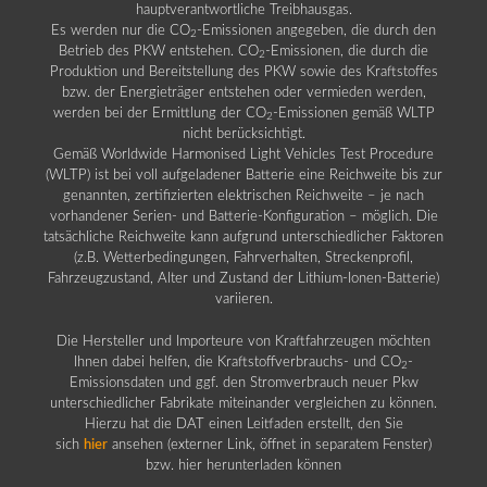
hauptverantwortliche Treibhausgas.
Es werden nur die CO
-Emissionen angegeben, die durch den
2
Betrieb des PKW entstehen. CO
-Emissionen, die durch die
2
Produktion und Bereitstellung des PKW sowie des Kraftstoffes
bzw. der Energieträger entstehen oder vermieden werden,
werden bei der Ermittlung der CO
-Emissionen gemäß WLTP
2
nicht berücksichtigt.
Gemäß Worldwide Harmonised Light Vehicles Test Procedure
(WLTP) ist bei voll aufgeladener Batterie eine Reichweite bis zur
genannten, zertifizierten elektrischen Reichweite – je nach
vorhandener Serien- und Batterie-Konfiguration – möglich. Die
tatsächliche Reichweite kann aufgrund unterschiedlicher Faktoren
(z.B. Wetterbedingungen, Fahrverhalten, Streckenprofil,
Fahrzeugzustand, Alter und Zustand der Lithium-Ionen-Batterie)
variieren.
Die Hersteller und Importeure von Kraftfahrzeugen möchten
Ihnen dabei helfen, die Kraftstoffverbrauchs- und CO
-
2
Emissionsdaten und ggf. den Stromverbrauch neuer Pkw
unterschiedlicher Fabrikate miteinander vergleichen zu können.
Hierzu hat die DAT einen Leitfaden erstellt, den Sie
sich
hier
ansehen (externer Link, öffnet in separatem Fenster)
bzw. hier herunterladen können