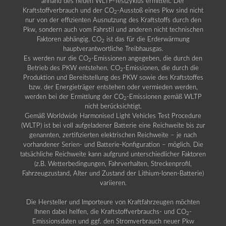
anhand des neuen WLTP-Testzyklus ermittelt. Der
Kraftstoffverbrauch und der CO
-Ausstoß eines Pkw sind nicht
2
nur von der effizienten Ausnutzung des Kraftstoffs durch den
Pkw, sondern auch vom Fahrstil und anderen nicht technischen
Faktoren abhängig. CO
ist das für die Erderwärmung
2
hauptverantwortliche Treibhausgas.
Es werden nur die CO
-Emissionen angegeben, die durch den
2
Betrieb des PKW entstehen. CO
-Emissionen, die durch die
2
Produktion und Bereitstellung des PKW sowie des Kraftstoffes
bzw. der Energieträger entstehen oder vermieden werden,
werden bei der Ermittlung der CO
-Emissionen gemäß WLTP
2
nicht berücksichtigt.
Gemäß Worldwide Harmonised Light Vehicles Test Procedure
(WLTP) ist bei voll aufgeladener Batterie eine Reichweite bis zur
genannten, zertifizierten elektrischen Reichweite – je nach
vorhandener Serien- und Batterie-Konfiguration – möglich. Die
tatsächliche Reichweite kann aufgrund unterschiedlicher Faktoren
(z.B. Wetterbedingungen, Fahrverhalten, Streckenprofil,
Fahrzeugzustand, Alter und Zustand der Lithium-Ionen-Batterie)
variieren.
Die Hersteller und Importeure von Kraftfahrzeugen möchten
Ihnen dabei helfen, die Kraftstoffverbrauchs- und CO
-
2
Emissionsdaten und ggf. den Stromverbrauch neuer Pkw