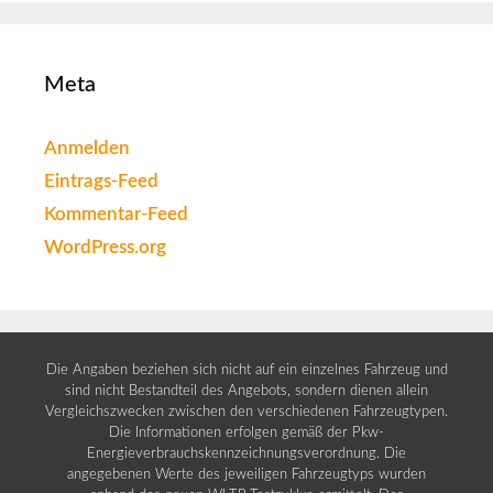
Meta
Anmelden
Eintrags-Feed
Kommentar-Feed
WordPress.org
Die Angaben beziehen sich nicht auf ein einzelnes Fahrzeug und
sind nicht Bestandteil des Angebots, sondern dienen allein
Vergleichszwecken zwischen den verschiedenen Fahrzeugtypen.
Die Informationen erfolgen gemäß der Pkw-
Energieverbrauchskennzeichnungsverordnung. Die
angegebenen Werte des jeweiligen Fahrzeugtyps wurden