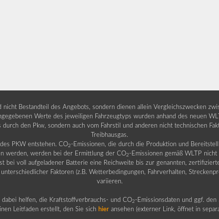
nd nicht Bestandteil des Angebots, sondern dienen allein Vergleichszwecken zw
egebenen Werte des jeweiligen Fahrzeugtyps wurden anhand des neuen WLTP-
fs durch den Pkw, sondern auch vom Fahrstil und anderen nicht technischen Fa
Treibhausgas.
b des PKW entstehen. CO
-Emissionen, die durch die Produktion und Bereitste
2
n werden, werden bei der Ermittlung der CO
-Emissionen gemäß WLTP nicht b
2
ei voll aufgeladener Batterie eine Reichweite bis zur genannten, zertifiziert
 unterschiedlicher Faktoren (z.B. Wetterbedingungen, Fahrverhalten, Streckenpro
variieren.
dabei helfen, die Kraftstoffverbrauchs- und CO
-Emissionsdaten und ggf. den 
2
nen Leitfaden erstellt, den Sie sich
hier
ansehen (externer Link, öffnet in sepa