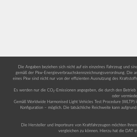
Die Angaben beziehen sich nicht auf ein einzelnes Fahrzeug und si
gemäß der Pkw-Energieverbrauchskennzeichnungsverordnung. Die ang
eines Pkw sind nicht nur von der effizienten Ausnutzung des Kraftstof
Es werden nur die CO
-Emissionen angegeben, die durch den Betrie
2
oder vermiede
Gemäß Worldwide Harmonised Light Vehicles Test Procedure (WLTP) ist b
Konfiguration – möglich. Die tatsächliche Reichweite kann aufgrund
Die Hersteller und Importeure von Kraftfahrzeugen möchten Ihnen 
vergleichen zu können. Hierzu hat die DAT ei