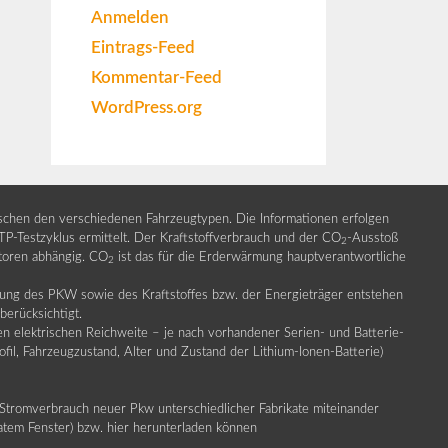
Anmelden
Eintrags-Feed
Kommentar-Feed
WordPress.org
ischen den verschiedenen Fahrzeugtypen. Die Informationen erfolgen
Testzyklus ermittelt. Der Kraftstoffverbrauch und der CO
-Ausstoß
2
ktoren abhängig. CO
ist das für die Erderwärmung hauptverantwortliche
2
llung des PKW sowie des Kraftstoffes bzw. der Energieträger entstehen
erücksichtigt.
en elektrischen Reichweite – je nach vorhandener Serien- und Batterie-
fil, Fahrzeugzustand, Alter und Zustand der Lithium-Ionen-Batterie)
Stromverbrauch neuer Pkw unterschiedlicher Fabrikate miteinander
ratem Fenster) bzw. hier herunterladen können