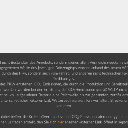
nd nicht Bestandteil des Angebots, sondern dienen allein Vergleichszwecken zw
egebenen Werte des jeweiligen Fahrzeugtyps wurden anhand des neuen WLTP-
fs durch den Pkw, sondern auch vom Fahrstil und anderen nicht technischen Fa
Treibhausgas.
b des PKW entstehen. CO
-Emissionen, die durch die Produktion und Bereitste
2
n werden, werden bei der Ermittlung der CO
-Emissionen gemäß WLTP nicht b
2
ei voll aufgeladener Batterie eine Reichweite bis zur genannten, zertifiziert
 unterschiedlicher Faktoren (z.B. Wetterbedingungen, Fahrverhalten, Streckenpro
variieren.
dabei helfen, die Kraftstoffverbrauchs- und CO
-Emissionsdaten und ggf. den 
2
nen Leitfaden erstellt, den Sie sich
hier
ansehen (externer Link, öffnet in sepa