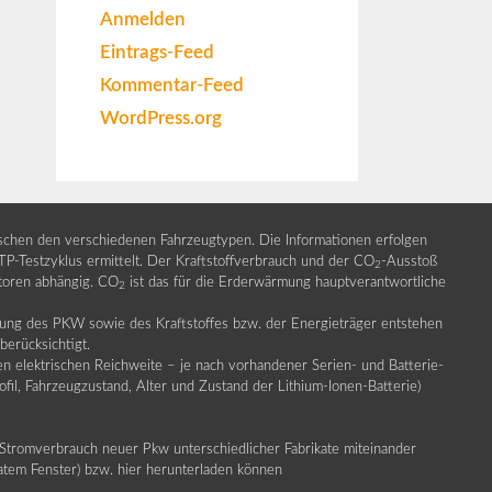
Anmelden
Eintrags-Feed
Kommentar-Feed
WordPress.org
ischen den verschiedenen Fahrzeugtypen. Die Informationen erfolgen
Testzyklus ermittelt. Der Kraftstoffverbrauch und der CO
-Ausstoß
2
ktoren abhängig. CO
ist das für die Erderwärmung hauptverantwortliche
2
llung des PKW sowie des Kraftstoffes bzw. der Energieträger entstehen
erücksichtigt.
en elektrischen Reichweite – je nach vorhandener Serien- und Batterie-
fil, Fahrzeugzustand, Alter und Zustand der Lithium-Ionen-Batterie)
Stromverbrauch neuer Pkw unterschiedlicher Fabrikate miteinander
ratem Fenster) bzw. hier herunterladen können