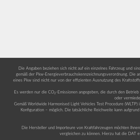
Die Angaben beziehen sich nicht auf ein einzelnes Fahrzeug und si
gemäß der Pkw-Energieverbrauchskennzeichnungsverordnung. Die ang
eines Pkw sind nicht nur von der effizienten Ausnutzung des Kraftstof
Es werden nur die CO
-Emissionen angegeben, die durch den Betrie
2
oder vermiede
Gemäß Worldwide Harmonised Light Vehicles Test Procedure (WLTP) ist b
Konfiguration – möglich. Die tatsächliche Reichweite kann aufgrund
Die Hersteller und Importeure von Kraftfahrzeugen möchten Ihnen 
vergleichen zu können. Hierzu hat die DAT ei