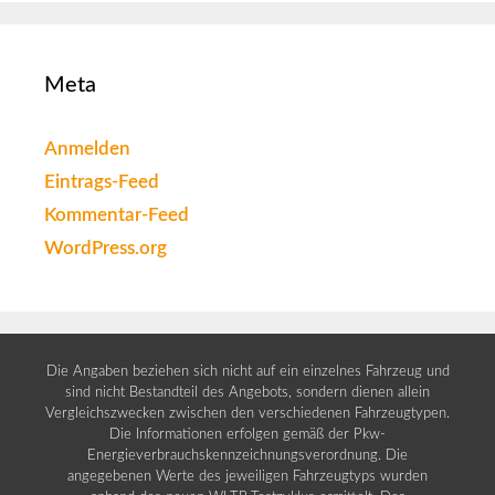
Meta
Anmelden
Eintrags-Feed
Kommentar-Feed
WordPress.org
Die Angaben beziehen sich nicht auf ein einzelnes Fahrzeug und
sind nicht Bestandteil des Angebots, sondern dienen allein
Vergleichszwecken zwischen den verschiedenen Fahrzeugtypen.
Die Informationen erfolgen gemäß der Pkw-
Energieverbrauchskennzeichnungsverordnung. Die
angegebenen Werte des jeweiligen Fahrzeugtyps wurden