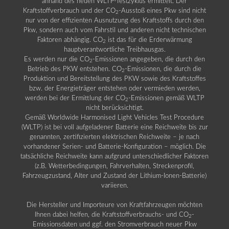
anhand des neuen WLTP-Testzyklus ermittelt. Der
Kraftstoffverbrauch und der CO
-Ausstoß eines Pkw sind nicht
2
nur von der effizienten Ausnutzung des Kraftstoffs durch den
Pkw, sondern auch vom Fahrstil und anderen nicht technischen
Faktoren abhängig. CO
ist das für die Erderwärmung
2
hauptverantwortliche Treibhausgas.
Es werden nur die CO
-Emissionen angegeben, die durch den
2
Betrieb des PKW entstehen. CO
-Emissionen, die durch die
2
Produktion und Bereitstellung des PKW sowie des Kraftstoffes
bzw. der Energieträger entstehen oder vermieden werden,
werden bei der Ermittlung der CO
-Emissionen gemäß WLTP
2
nicht berücksichtigt.
Gemäß Worldwide Harmonised Light Vehicles Test Procedure
(WLTP) ist bei voll aufgeladener Batterie eine Reichweite bis zur
genannten, zertifizierten elektrischen Reichweite – je nach
vorhandener Serien- und Batterie-Konfiguration – möglich. Die
tatsächliche Reichweite kann aufgrund unterschiedlicher Faktoren
(z.B. Wetterbedingungen, Fahrverhalten, Streckenprofil,
Fahrzeugzustand, Alter und Zustand der Lithium-Ionen-Batterie)
variieren.
Die Hersteller und Importeure von Kraftfahrzeugen möchten
Ihnen dabei helfen, die Kraftstoffverbrauchs- und CO
-
2
Emissionsdaten und ggf. den Stromverbrauch neuer Pkw