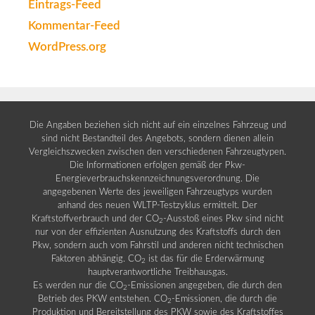
Eintrags-Feed
Kommentar-Feed
WordPress.org
Die Angaben beziehen sich nicht auf ein einzelnes Fahrzeug und
sind nicht Bestandteil des Angebots, sondern dienen allein
Vergleichszwecken zwischen den verschiedenen Fahrzeugtypen.
Die Informationen erfolgen gemäß der Pkw-
Energieverbrauchskennzeichnungsverordnung. Die
angegebenen Werte des jeweiligen Fahrzeugtyps wurden
anhand des neuen WLTP-Testzyklus ermittelt. Der
Kraftstoffverbrauch und der CO
-Ausstoß eines Pkw sind nicht
2
nur von der effizienten Ausnutzung des Kraftstoffs durch den
Pkw, sondern auch vom Fahrstil und anderen nicht technischen
Faktoren abhängig. CO
ist das für die Erderwärmung
2
hauptverantwortliche Treibhausgas.
Es werden nur die CO
-Emissionen angegeben, die durch den
2
Betrieb des PKW entstehen. CO
-Emissionen, die durch die
2
Produktion und Bereitstellung des PKW sowie des Kraftstoffes