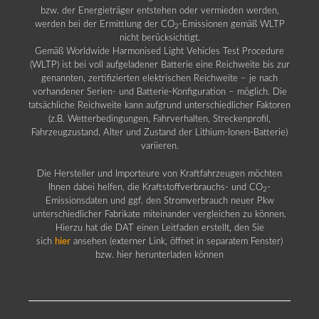
bzw. der Energieträger entstehen oder vermieden werden,
werden bei der Ermittlung der CO
-Emissionen gemäß WLTP
2
nicht berücksichtigt.
Gemäß Worldwide Harmonised Light Vehicles Test Procedure
(WLTP) ist bei voll aufgeladener Batterie eine Reichweite bis zur
genannten, zertifizierten elektrischen Reichweite – je nach
vorhandener Serien- und Batterie-Konfiguration – möglich. Die
tatsächliche Reichweite kann aufgrund unterschiedlicher Faktoren
(z.B. Wetterbedingungen, Fahrverhalten, Streckenprofil,
Fahrzeugzustand, Alter und Zustand der Lithium-Ionen-Batterie)
variieren.
Die Hersteller und Importeure von Kraftfahrzeugen möchten
Ihnen dabei helfen, die Kraftstoffverbrauchs- und CO
-
2
Emissionsdaten und ggf. den Stromverbrauch neuer Pkw
unterschiedlicher Fabrikate miteinander vergleichen zu können.
Hierzu hat die DAT einen Leitfaden erstellt, den Sie
sich
hier
ansehen (externer Link, öffnet in separatem Fenster)
bzw. hier herunterladen können