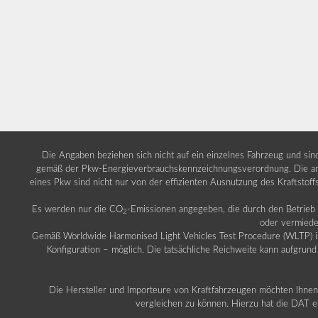
Die Angaben beziehen sich nicht auf ein einzelnes Fahrzeug und si
gemäß der Pkw-Energieverbrauchskennzeichnungsverordnung. Die ang
eines Pkw sind nicht nur von der effizienten Ausnutzung des Kraftstof
Es werden nur die CO
-Emissionen angegeben, die durch den Betrie
2
oder vermiede
Gemäß Worldwide Harmonised Light Vehicles Test Procedure (WLTP) ist b
Konfiguration – möglich. Die tatsächliche Reichweite kann aufgrund
Die Hersteller und Importeure von Kraftfahrzeugen möchten Ihnen 
vergleichen zu können. Hierzu hat die DAT ei