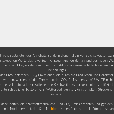
nd nicht Bestandteil des Angebots, sondern dienen allein Vergleichszwecken zw
egebenen Werte des jeweiligen Fahrzeugtyps wurden anhand des neuen WLTP-
fs durch den Pkw, sondern auch vom Fahrstil und anderen nicht technischen Fa
Treibhausgas.
b des PKW entstehen. CO
-Emissionen, die durch die Produktion und Bereitste
2
n werden, werden bei der Ermittlung der CO
-Emissionen gemäß WLTP nicht b
2
ei voll aufgeladener Batterie eine Reichweite bis zur genannten, zertifiziert
 unterschiedlicher Faktoren (z.B. Wetterbedingungen, Fahrverhalten, Streckenpro
variieren.
dabei helfen, die Kraftstoffverbrauchs- und CO
-Emissionsdaten und ggf. den 
2
nen Leitfaden erstellt, den Sie sich
hier
ansehen (externer Link, öffnet in sepa