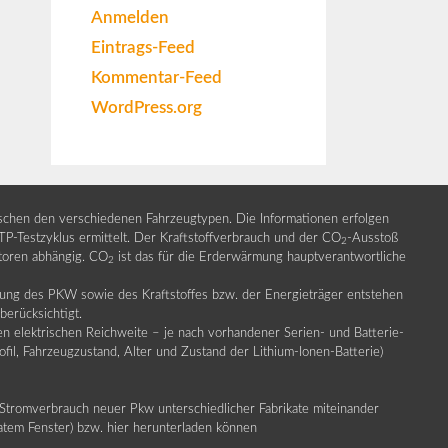
Anmelden
Eintrags-Feed
Kommentar-Feed
WordPress.org
ischen den verschiedenen Fahrzeugtypen. Die Informationen erfolgen
Testzyklus ermittelt. Der Kraftstoffverbrauch und der CO
-Ausstoß
2
ktoren abhängig. CO
ist das für die Erderwärmung hauptverantwortliche
2
llung des PKW sowie des Kraftstoffes bzw. der Energieträger entstehen
erücksichtigt.
en elektrischen Reichweite – je nach vorhandener Serien- und Batterie-
fil, Fahrzeugzustand, Alter und Zustand der Lithium-Ionen-Batterie)
Stromverbrauch neuer Pkw unterschiedlicher Fabrikate miteinander
ratem Fenster) bzw. hier herunterladen können