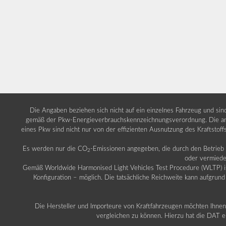
Die Angaben beziehen sich nicht auf ein einzelnes Fahrzeug und si
gemäß der Pkw-Energieverbrauchskennzeichnungsverordnung. Die ang
eines Pkw sind nicht nur von der effizienten Ausnutzung des Kraftstof
Es werden nur die CO
-Emissionen angegeben, die durch den Betrie
2
oder vermiede
Gemäß Worldwide Harmonised Light Vehicles Test Procedure (WLTP) ist b
Konfiguration – möglich. Die tatsächliche Reichweite kann aufgrund
Die Hersteller und Importeure von Kraftfahrzeugen möchten Ihnen 
vergleichen zu können. Hierzu hat die DAT ei