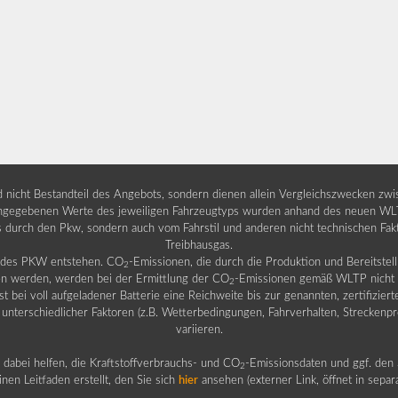
nd nicht Bestandteil des Angebots, sondern dienen allein Vergleichszwecken zw
egebenen Werte des jeweiligen Fahrzeugtyps wurden anhand des neuen WLTP-
fs durch den Pkw, sondern auch vom Fahrstil und anderen nicht technischen Fa
Treibhausgas.
b des PKW entstehen. CO
-Emissionen, die durch die Produktion und Bereitste
2
n werden, werden bei der Ermittlung der CO
-Emissionen gemäß WLTP nicht b
2
ei voll aufgeladener Batterie eine Reichweite bis zur genannten, zertifiziert
 unterschiedlicher Faktoren (z.B. Wetterbedingungen, Fahrverhalten, Streckenpro
variieren.
dabei helfen, die Kraftstoffverbrauchs- und CO
-Emissionsdaten und ggf. den 
2
nen Leitfaden erstellt, den Sie sich
hier
ansehen (externer Link, öffnet in sepa