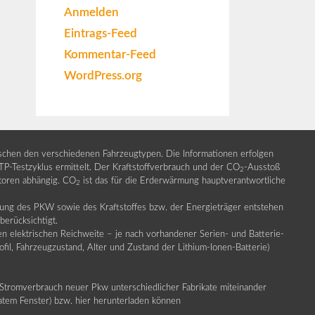
Anmelden
Eintrags-Feed
Kommentar-Feed
WordPress.org
ischen den verschiedenen Fahrzeugtypen. Die Informationen erfolgen
Testzyklus ermittelt. Der Kraftstoffverbrauch und der CO
-Ausstoß
2
ktoren abhängig. CO
ist das für die Erderwärmung hauptverantwortliche
2
llung des PKW sowie des Kraftstoffes bzw. der Energieträger entstehen
erücksichtigt.
en elektrischen Reichweite – je nach vorhandener Serien- und Batterie-
fil, Fahrzeugzustand, Alter und Zustand der Lithium-Ionen-Batterie)
Stromverbrauch neuer Pkw unterschiedlicher Fabrikate miteinander
ratem Fenster) bzw. hier herunterladen können