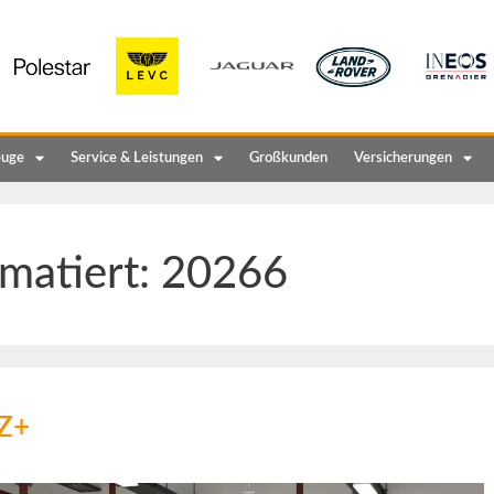
euge
Service & Leistungen
Großkunden
Versicherungen
matiert:
20266
HZ+