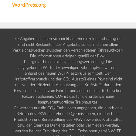
WordPress.org
Die Angaben beziehen sich nicht auf ein einzelnes Fahrzeug und
sind nicht Bestandteil des Angebots, sondern dienen allein
Vergleichszwecken zwischen den verschiedenen Fahrzeugtypen.
Die Informationen erfolgen gemäß der Pkw-
Energieverbrauchskennzeichnungsverordnung. Die
angegebenen Werte des jeweiligen Fahrzeugtyps wurden
anhand des neuen WLTP-Testzyklus ermittelt. Der
Kraftstoffverbrauch und der CO
-Ausstoß eines Pkw sind nicht
2
nur von der effizienten Ausnutzung des Kraftstoffs durch den
Pkw, sondern auch vom Fahrstil und anderen nicht technischen
Faktoren abhängig. CO
ist das für die Erderwärmung
2
hauptverantwortliche Treibhausgas.
Es werden nur die CO
-Emissionen angegeben, die durch den
2
Betrieb des PKW entstehen. CO
-Emissionen, die durch die
2
Produktion und Bereitstellung des PKW sowie des Kraftstoffes
bzw. der Energieträger entstehen oder vermieden werden,
werden bei der Ermittlung der CO
-Emissionen gemäß WLTP
2