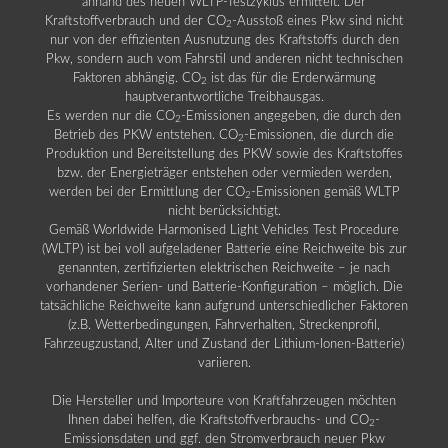
anhand des neuen WLTP-Testzyklus ermittelt. Der
Kraftstoffverbrauch und der CO
-Ausstoß eines Pkw sind nicht
2
nur von der effizienten Ausnutzung des Kraftstoffs durch den
Pkw, sondern auch vom Fahrstil und anderen nicht technischen
Faktoren abhängig. CO
ist das für die Erderwärmung
2
hauptverantwortliche Treibhausgas.
Es werden nur die CO
-Emissionen angegeben, die durch den
2
Betrieb des PKW entstehen. CO
-Emissionen, die durch die
2
Produktion und Bereitstellung des PKW sowie des Kraftstoffes
bzw. der Energieträger entstehen oder vermieden werden,
werden bei der Ermittlung der CO
-Emissionen gemäß WLTP
2
nicht berücksichtigt.
Gemäß Worldwide Harmonised Light Vehicles Test Procedure
(WLTP) ist bei voll aufgeladener Batterie eine Reichweite bis zur
genannten, zertifizierten elektrischen Reichweite – je nach
vorhandener Serien- und Batterie-Konfiguration – möglich. Die
tatsächliche Reichweite kann aufgrund unterschiedlicher Faktoren
(z.B. Wetterbedingungen, Fahrverhalten, Streckenprofil,
Fahrzeugzustand, Alter und Zustand der Lithium-Ionen-Batterie)
variieren.
Die Hersteller und Importeure von Kraftfahrzeugen möchten
Ihnen dabei helfen, die Kraftstoffverbrauchs- und CO
-
2
Emissionsdaten und ggf. den Stromverbrauch neuer Pkw