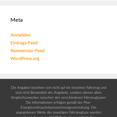
Meta
Anmelden
Eintrags-Feed
Kommentar-Feed
WordPress.org
Die Angaben beziehen sich nicht auf ein einzelnes Fahrzeug und
sind nicht Bestandteil des Angebots, sondern dienen allein
Vergleichszwecken zwischen den verschiedenen Fahrzeugtypen.
Die Informationen erfolgen gemäß der Pkw-
Energieverbrauchskennzeichnungsverordnung. Die
angegebenen Werte des jeweiligen Fahrzeugtyps wurden