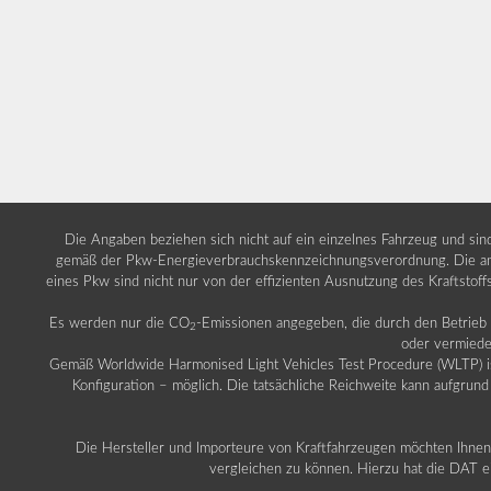
Die Angaben beziehen sich nicht auf ein einzelnes Fahrzeug und si
gemäß der Pkw-Energieverbrauchskennzeichnungsverordnung. Die ang
eines Pkw sind nicht nur von der effizienten Ausnutzung des Kraftstof
Es werden nur die CO
-Emissionen angegeben, die durch den Betrie
2
oder vermiede
Gemäß Worldwide Harmonised Light Vehicles Test Procedure (WLTP) ist b
Konfiguration – möglich. Die tatsächliche Reichweite kann aufgrund
Die Hersteller und Importeure von Kraftfahrzeugen möchten Ihnen 
vergleichen zu können. Hierzu hat die DAT ei