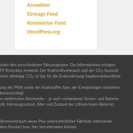
Anmelden
Eintrags-Feed
Kommentar-Feed
WordPress.org
ischen den verschiedenen Fahrzeugtypen. Die Informationen erfolgen
Testzyklus ermittelt. Der Kraftstoffverbrauch und der CO
-Ausstoß
2
ktoren abhängig. CO
ist das für die Erderwärmung hauptverantwortliche
2
llung des PKW sowie des Kraftstoffes bzw. der Energieträger entstehen
erücksichtigt.
en elektrischen Reichweite – je nach vorhandener Serien- und Batterie-
fil, Fahrzeugzustand, Alter und Zustand der Lithium-Ionen-Batterie)
Stromverbrauch neuer Pkw unterschiedlicher Fabrikate miteinander
ratem Fenster) bzw. hier herunterladen können