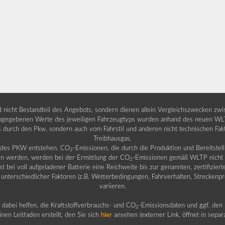
nd nicht Bestandteil des Angebots, sondern dienen allein Vergleichszwecken zw
egebenen Werte des jeweiligen Fahrzeugtyps wurden anhand des neuen WLTP-
fs durch den Pkw, sondern auch vom Fahrstil und anderen nicht technischen Fa
Treibhausgas.
b des PKW entstehen. CO
-Emissionen, die durch die Produktion und Bereitste
2
n werden, werden bei der Ermittlung der CO
-Emissionen gemäß WLTP nicht b
2
ei voll aufgeladener Batterie eine Reichweite bis zur genannten, zertifiziert
 unterschiedlicher Faktoren (z.B. Wetterbedingungen, Fahrverhalten, Streckenpro
variieren.
dabei helfen, die Kraftstoffverbrauchs- und CO
-Emissionsdaten und ggf. den 
2
nen Leitfaden erstellt, den Sie sich
hier
ansehen (externer Link, öffnet in sepa