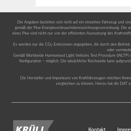
Die Angaben beziehen sich nicht auf ein einzelnes Fahrzeug und si
gemäß der Pkw-Energieverbrauchskennzeichnungsverordnung. Die ang
eines Pkw sind nicht nur von der effizienten Ausnutzung des Kraftstof
Es werden nur die CO
-Emissionen angegeben, die durch den Betrie
2
oder vermiede
Gemäß Worldwide Harmonised Light Vehicles Test Procedure (WLTP) ist b
Konfiguration – möglich. Die tatsächliche Reichweite kann aufgrund
Die Hersteller und Importeure von Kraftfahrzeugen möchten Ihnen 
vergleichen zu können. Hierzu hat die DAT ei
Kontakt
Impre