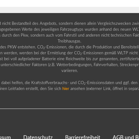
nd nicht Bestandteil des Angebots, sondern dienen allein Vergleichszwecken zw
egebenen Werte des jeweiligen Fahrzeugtyps wurden anhand des neuen WLTP-
fs durch den Pkw, sondern auch vom Fahrstil und anderen nicht technischen Fa
Treibhausgas.
b des PKW entstehen. CO
-Emissionen, die durch die Produktion und Bereitste
2
n werden, werden bei der Ermittlung der CO
-Emissionen gemäß WLTP nicht b
2
ei voll aufgeladener Batterie eine Reichweite bis zur genannten, zertifiziert
 unterschiedlicher Faktoren (z.B. Wetterbedingungen, Fahrverhalten, Streckenpro
variieren.
dabei helfen, die Kraftstoffverbrauchs- und CO
-Emissionsdaten und ggf. den 
2
nen Leitfaden erstellt, den Sie sich
hier
ansehen (externer Link, öffnet in sepa
ssum
Datenschutz
Barrierefreiheit
AGB und B