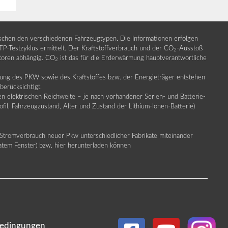
ischen den verschiedenen Fahrzeugtypen. Die Informationen erfolgen
Testzyklus ermittelt. Der Kraftstoffverbrauch und der CO
-Ausstoß
2
ktoren abhängig. CO
ist das für die Erderwärmung hauptverantwortliche
2
llung des PKW sowie des Kraftstoffes bzw. der Energieträger entstehen
erücksichtigt.
en elektrischen Reichweite – je nach vorhandener Serien- und Batterie-
fil, Fahrzeugzustand, Alter und Zustand der Lithium-Ionen-Batterie)
Stromverbrauch neuer Pkw unterschiedlicher Fabrikate miteinander
ratem Fenster) bzw. hier herunterladen können
edingungen