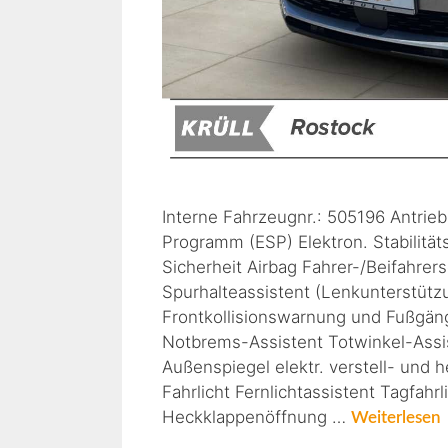
Interne Fahrzeugnr.: 505196 Antrieb 
Programm (ESP) Elektron. Stabilität
Sicherheit Airbag Fahrer-/Beifahrer
Spurhalteassistent (Lenkunterstüt
Frontkollisionswarnung und Fußgä
Notbrems-Assistent Totwinkel-Assis
Außenspiegel elektr. verstell- und h
Fahrlicht Fernlichtassistent Tagfah
Heckklappenöffnung …
Weiterlesen