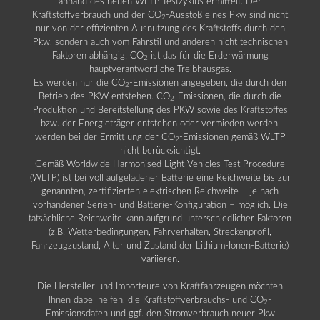
anhand des neuen WLTP-Testzyklus ermittelt. Der
Kraftstoffverbrauch und der CO
-Ausstoß eines Pkw sind nicht
2
nur von der effizienten Ausnutzung des Kraftstoffs durch den
Pkw, sondern auch vom Fahrstil und anderen nicht technischen
Faktoren abhängig. CO
ist das für die Erderwärmung
2
hauptverantwortliche Treibhausgas.
Es werden nur die CO
-Emissionen angegeben, die durch den
2
Betrieb des PKW entstehen. CO
-Emissionen, die durch die
2
Produktion und Bereitstellung des PKW sowie des Kraftstoffes
bzw. der Energieträger entstehen oder vermieden werden,
werden bei der Ermittlung der CO
-Emissionen gemäß WLTP
2
nicht berücksichtigt.
Gemäß Worldwide Harmonised Light Vehicles Test Procedure
(WLTP) ist bei voll aufgeladener Batterie eine Reichweite bis zur
genannten, zertifizierten elektrischen Reichweite – je nach
vorhandener Serien- und Batterie-Konfiguration – möglich. Die
tatsächliche Reichweite kann aufgrund unterschiedlicher Faktoren
(z.B. Wetterbedingungen, Fahrverhalten, Streckenprofil,
Fahrzeugzustand, Alter und Zustand der Lithium-Ionen-Batterie)
variieren.
Die Hersteller und Importeure von Kraftfahrzeugen möchten
Ihnen dabei helfen, die Kraftstoffverbrauchs- und CO
-
2
Emissionsdaten und ggf. den Stromverbrauch neuer Pkw