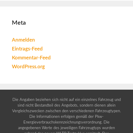
Meta
Anmelden
Eintrags-Feed
Kommentar-Feed
WordPress.org
Die Angaben beziehen sich nicht auf ein einzelnes Fahrzeug und
sind nicht Bestandteil des Angebots, sondern dienen allein
Vergleichszwecken zwischen den verschiedenen Fahrzeugtypen.
Die Informationen erfolgen gemäß der Pkw-
Energieverbrauchskennzeichnungsverordnung. Die
angegebenen Werte des jeweiligen Fahrzeugtyps wurden