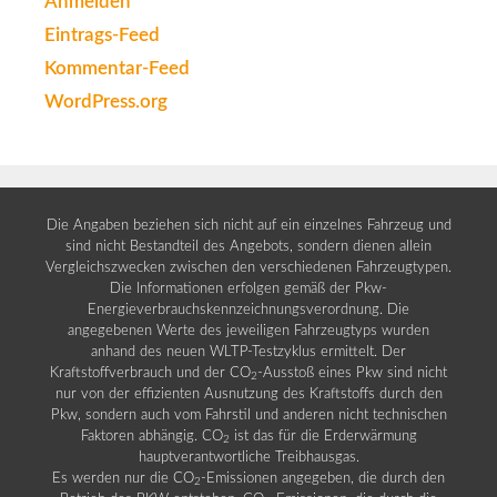
Anmelden
Eintrags-Feed
Kommentar-Feed
WordPress.org
Die Angaben beziehen sich nicht auf ein einzelnes Fahrzeug und
sind nicht Bestandteil des Angebots, sondern dienen allein
Vergleichszwecken zwischen den verschiedenen Fahrzeugtypen.
Die Informationen erfolgen gemäß der Pkw-
Energieverbrauchskennzeichnungsverordnung. Die
angegebenen Werte des jeweiligen Fahrzeugtyps wurden
anhand des neuen WLTP-Testzyklus ermittelt. Der
Kraftstoffverbrauch und der CO
-Ausstoß eines Pkw sind nicht
2
nur von der effizienten Ausnutzung des Kraftstoffs durch den
Pkw, sondern auch vom Fahrstil und anderen nicht technischen
Faktoren abhängig. CO
ist das für die Erderwärmung
2
hauptverantwortliche Treibhausgas.
Es werden nur die CO
-Emissionen angegeben, die durch den
2