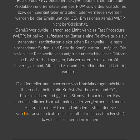
Betrieb des PKW entstehen. CO
-Emissionen, die durch die
2
Produktion und Bereitstellung des PKW sowie des Kraftstoffes
bzw. der Energieträger entstehen oder vermieden werden,
werden bei der Ermittlung der CO
-Emissionen gemäß WLTP
2
nicht berücksichtigt.
Gemäß Worldwide Harmonised Light Vehicles Test Procedure
(WLTP) ist bei voll aufgeladener Batterie eine Reichweite bis zur
genannten, zertifizierten elektrischen Reichweite – je nach
vorhandener Serien- und Batterie-Konfiguration – möglich. Die
tatsächliche Reichweite kann aufgrund unterschiedlicher Faktoren
(z.B. Wetterbedingungen, Fahrverhalten, Streckenprofil,
Fahrzeugzustand, Alter und Zustand der Lithium-Ionen-Batterie)
variieren.
Die Hersteller und Importeure von Kraftfahrzeugen möchten
Ihnen dabei helfen, die Kraftstoffverbrauchs- und CO
-
2
Emissionsdaten und ggf. den Stromverbrauch neuer Pkw
unterschiedlicher Fabrikate miteinander vergleichen zu können.
Hierzu hat die DAT einen Leitfaden erstellt, den Sie
sich
hier
ansehen (externer Link, öffnet in separatem Fenster)
bzw. hier herunterladen können