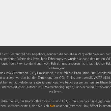
nd nicht Bestandteil des Angebots, sondern dienen allein Vergleichszwecken zw
egebenen Werte des jeweiligen Fahrzeugtyps wurden anhand des neuen WLTP-
fs durch den Pkw, sondern auch vom Fahrstil und anderen nicht technischen Fa
Treibhausgas.
b des PKW entstehen. CO
-Emissionen, die durch die Produktion und Bereitste
2
n werden, werden bei der Ermittlung der CO
-Emissionen gemäß WLTP nicht b
2
ei voll aufgeladener Batterie eine Reichweite bis zur genannten, zertifiziert
 unterschiedlicher Faktoren (z.B. Wetterbedingungen, Fahrverhalten, Streckenpro
variieren.
dabei helfen, die Kraftstoffverbrauchs- und CO
-Emissionsdaten und ggf. den 
2
nen Leitfaden erstellt, den Sie sich
hier
ansehen (externer Link, öffnet in sepa