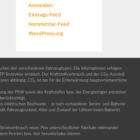
Anmelden
Eintrags-Feed
Kommentar-Feed
WordPress.org
ischen den verschiedenen Fahrzeugtypen. Die Informationen erfolgen
Testzyklus ermittelt. Der Kraftstoffverbrauch und der CO
-Ausstoß
2
ktoren abhängig. CO
ist das für die Erderwärmung hauptverantwortliche
2
llung des PKW sowie des Kraftstoffes bzw. der Energieträger entstehen
erücksichtigt.
en elektrischen Reichweite – je nach vorhandener Serien- und Batterie-
fil, Fahrzeugzustand, Alter und Zustand der Lithium-Ionen-Batterie)
Stromverbrauch neuer Pkw unterschiedlicher Fabrikate miteinander
ratem Fenster) bzw. hier herunterladen können