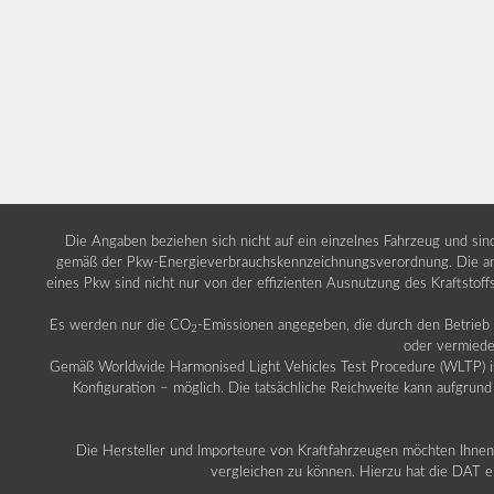
Die Angaben beziehen sich nicht auf ein einzelnes Fahrzeug und si
gemäß der Pkw-Energieverbrauchskennzeichnungsverordnung. Die ang
eines Pkw sind nicht nur von der effizienten Ausnutzung des Kraftstof
Es werden nur die CO
-Emissionen angegeben, die durch den Betrie
2
oder vermiede
Gemäß Worldwide Harmonised Light Vehicles Test Procedure (WLTP) ist b
Konfiguration – möglich. Die tatsächliche Reichweite kann aufgrund
Die Hersteller und Importeure von Kraftfahrzeugen möchten Ihnen 
vergleichen zu können. Hierzu hat die DAT ei