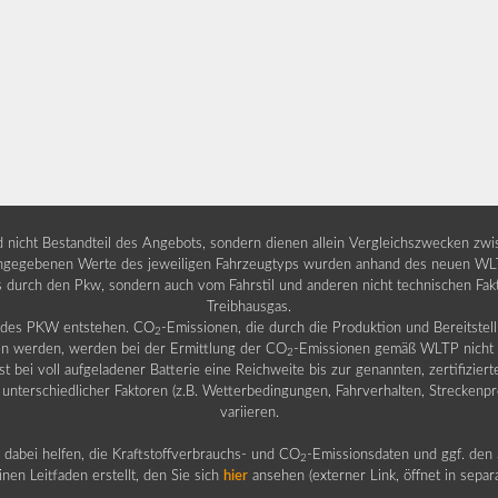
nd nicht Bestandteil des Angebots, sondern dienen allein Vergleichszwecken zw
egebenen Werte des jeweiligen Fahrzeugtyps wurden anhand des neuen WLTP-
fs durch den Pkw, sondern auch vom Fahrstil und anderen nicht technischen Fa
Treibhausgas.
b des PKW entstehen. CO
-Emissionen, die durch die Produktion und Bereitste
2
n werden, werden bei der Ermittlung der CO
-Emissionen gemäß WLTP nicht b
2
ei voll aufgeladener Batterie eine Reichweite bis zur genannten, zertifiziert
 unterschiedlicher Faktoren (z.B. Wetterbedingungen, Fahrverhalten, Streckenpro
variieren.
dabei helfen, die Kraftstoffverbrauchs- und CO
-Emissionsdaten und ggf. den 
2
nen Leitfaden erstellt, den Sie sich
hier
ansehen (externer Link, öffnet in sepa