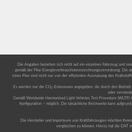
Die Angaben beziehen sich nicht auf ein einzelnes Fahrzeug und si
gemäß der Pkw-Energieverbrauchskennzeichnungsverordnung. Die ang
eines Pkw sind nicht nur von der effizienten Ausnutzung des Kraftstof
Es werden nur die CO
-Emissionen angegeben, die durch den Betrie
2
oder vermiede
Gemäß Worldwide Harmonised Light Vehicles Test Procedure (WLTP) ist b
Konfiguration – möglich. Die tatsächliche Reichweite kann aufgrund
Die Hersteller und Importeure von Kraftfahrzeugen möchten Ihnen 
vergleichen zu können. Hierzu hat die DAT ei