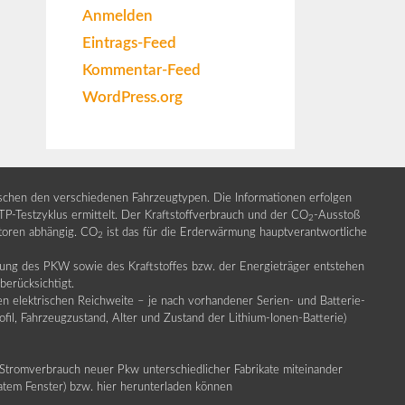
Anmelden
Eintrags-Feed
Kommentar-Feed
WordPress.org
ischen den verschiedenen Fahrzeugtypen. Die Informationen erfolgen
Testzyklus ermittelt. Der Kraftstoffverbrauch und der CO
-Ausstoß
2
ktoren abhängig. CO
ist das für die Erderwärmung hauptverantwortliche
2
llung des PKW sowie des Kraftstoffes bzw. der Energieträger entstehen
erücksichtigt.
en elektrischen Reichweite – je nach vorhandener Serien- und Batterie-
fil, Fahrzeugzustand, Alter und Zustand der Lithium-Ionen-Batterie)
Stromverbrauch neuer Pkw unterschiedlicher Fabrikate miteinander
ratem Fenster) bzw. hier herunterladen können