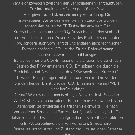
Vergleichszwecken zwischen den verschiedenen Fahrzeugtypen.
Die Informationen erfolgen gemäß der Pkw-
Energieverbrauchskennzeichnungsverordnung. Die
angegebenen Werte des jeweiligen Fahrzeugtyps wurden
anhand des neuen WLTP-Testzyklus ermittelt. Der
Kraftstoffverbrauch und der CO
-Ausstoß eines Pkw sind nicht
2
nur von der effizienten Ausnutzung des Kraftstoffs durch den
Pkw, sondern auch vom Fahrstil und anderen nicht technischen
Faktoren abhängig. CO
ist das für die Erderwärmung
2
hauptverantwortliche Treibhausgas.
Es werden nur die CO
-Emissionen angegeben, die durch den
2
Betrieb des PKW entstehen. CO
-Emissionen, die durch die
2
Produktion und Bereitstellung des PKW sowie des Kraftstoffes
bzw. der Energieträger entstehen oder vermieden werden,
werden bei der Ermittlung der CO
-Emissionen gemäß WLTP
2
nicht berücksichtigt.
Gemäß Worldwide Harmonised Light Vehicles Test Procedure
(WLTP) ist bei voll aufgeladener Batterie eine Reichweite bis zur
genannten, zertifizierten elektrischen Reichweite – je nach
vorhandener Serien- und Batterie-Konfiguration – möglich. Die
tatsächliche Reichweite kann aufgrund unterschiedlicher Faktoren
(z.B. Wetterbedingungen, Fahrverhalten, Streckenprofil,
Fahrzeugzustand, Alter und Zustand der Lithium-Ionen-Batterie)