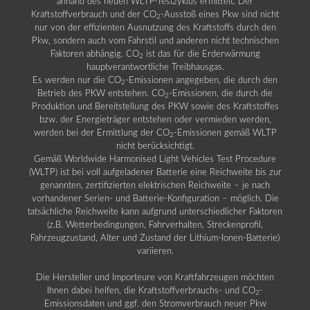
anhand des neuen WLTP-Testzyklus ermittelt. Der
Kraftstoffverbrauch und der CO
-Ausstoß eines Pkw sind nicht
2
nur von der effizienten Ausnutzung des Kraftstoffs durch den
Pkw, sondern auch vom Fahrstil und anderen nicht technischen
Faktoren abhängig. CO
ist das für die Erderwärmung
2
hauptverantwortliche Treibhausgas.
Es werden nur die CO
-Emissionen angegeben, die durch den
2
Betrieb des PKW entstehen. CO
-Emissionen, die durch die
2
Produktion und Bereitstellung des PKW sowie des Kraftstoffes
bzw. der Energieträger entstehen oder vermieden werden,
werden bei der Ermittlung der CO
-Emissionen gemäß WLTP
2
nicht berücksichtigt.
Gemäß Worldwide Harmonised Light Vehicles Test Procedure
(WLTP) ist bei voll aufgeladener Batterie eine Reichweite bis zur
genannten, zertifizierten elektrischen Reichweite – je nach
vorhandener Serien- und Batterie-Konfiguration – möglich. Die
tatsächliche Reichweite kann aufgrund unterschiedlicher Faktoren
(z.B. Wetterbedingungen, Fahrverhalten, Streckenprofil,
Fahrzeugzustand, Alter und Zustand der Lithium-Ionen-Batterie)
variieren.
Die Hersteller und Importeure von Kraftfahrzeugen möchten
Ihnen dabei helfen, die Kraftstoffverbrauchs- und CO
-
2
Emissionsdaten und ggf. den Stromverbrauch neuer Pkw