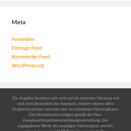
Meta
Anmelden
Eintrags-Feed
Kommentar-Feed
WordPress.org
Die Angaben beziehen sich nicht auf ein einzelnes Fahrzeug und
sind nicht Bestandteil des Angebots, sondern dienen allein
Vergleichszwecken zwischen den verschiedenen Fahrzeugtypen.
Die Informationen erfolgen gemäß der Pkw-
Energieverbrauchskennzeichnungsverordnung. Die
angegebenen Werte des jeweiligen Fahrzeugtyps wurden