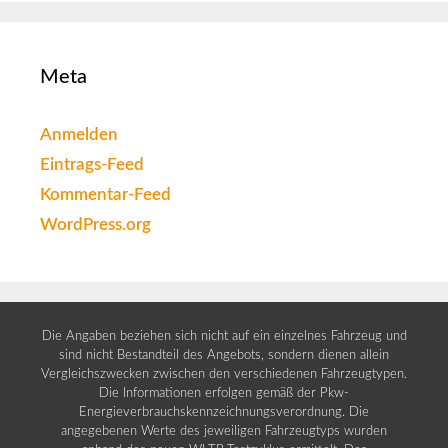
Meta
Anmelden
Eintrags-Feed
Kommentar-Feed
WordPress.org
Die Angaben beziehen sich nicht auf ein einzelnes Fahrzeug und
sind nicht Bestandteil des Angebots, sondern dienen allein
Vergleichszwecken zwischen den verschiedenen Fahrzeugtypen.
Die Informationen erfolgen gemäß der Pkw-
Energieverbrauchskennzeichnungsverordnung. Die
angegebenen Werte des jeweiligen Fahrzeugtyps wurden