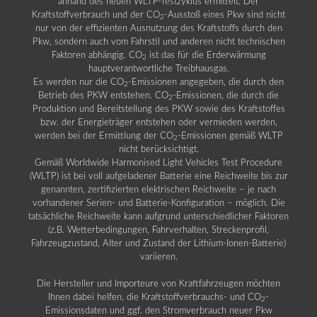
anhand des neuen WLTP-Testzyklus ermittelt. Der
Kraftstoffverbrauch und der CO
-Ausstoß eines Pkw sind nicht
2
nur von der effizienten Ausnutzung des Kraftstoffs durch den
Pkw, sondern auch vom Fahrstil und anderen nicht technischen
Faktoren abhängig. CO
ist das für die Erderwärmung
2
hauptverantwortliche Treibhausgas.
Es werden nur die CO
-Emissionen angegeben, die durch den
2
Betrieb des PKW entstehen. CO
-Emissionen, die durch die
2
Produktion und Bereitstellung des PKW sowie des Kraftstoffes
bzw. der Energieträger entstehen oder vermieden werden,
werden bei der Ermittlung der CO
-Emissionen gemäß WLTP
2
nicht berücksichtigt.
Gemäß Worldwide Harmonised Light Vehicles Test Procedure
(WLTP) ist bei voll aufgeladener Batterie eine Reichweite bis zur
genannten, zertifizierten elektrischen Reichweite – je nach
vorhandener Serien- und Batterie-Konfiguration – möglich. Die
tatsächliche Reichweite kann aufgrund unterschiedlicher Faktoren
(z.B. Wetterbedingungen, Fahrverhalten, Streckenprofil,
Fahrzeugzustand, Alter und Zustand der Lithium-Ionen-Batterie)
variieren.
Die Hersteller und Importeure von Kraftfahrzeugen möchten
Ihnen dabei helfen, die Kraftstoffverbrauchs- und CO
-
2
Emissionsdaten und ggf. den Stromverbrauch neuer Pkw