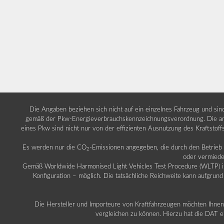
Die Angaben beziehen sich nicht auf ein einzelnes Fahrzeug und si
gemäß der Pkw-Energieverbrauchskennzeichnungsverordnung. Die ang
eines Pkw sind nicht nur von der effizienten Ausnutzung des Kraftstof
Es werden nur die CO
-Emissionen angegeben, die durch den Betrie
2
oder vermiede
Gemäß Worldwide Harmonised Light Vehicles Test Procedure (WLTP) ist b
Konfiguration – möglich. Die tatsächliche Reichweite kann aufgrund
Die Hersteller und Importeure von Kraftfahrzeugen möchten Ihnen 
vergleichen zu können. Hierzu hat die DAT ei