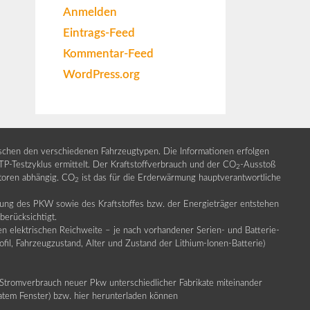
Anmelden
Eintrags-Feed
Kommentar-Feed
WordPress.org
ischen den verschiedenen Fahrzeugtypen. Die Informationen erfolgen
Testzyklus ermittelt. Der Kraftstoffverbrauch und der CO
-Ausstoß
2
ktoren abhängig. CO
ist das für die Erderwärmung hauptverantwortliche
2
llung des PKW sowie des Kraftstoffes bzw. der Energieträger entstehen
erücksichtigt.
en elektrischen Reichweite – je nach vorhandener Serien- und Batterie-
fil, Fahrzeugzustand, Alter und Zustand der Lithium-Ionen-Batterie)
Stromverbrauch neuer Pkw unterschiedlicher Fabrikate miteinander
ratem Fenster) bzw. hier herunterladen können