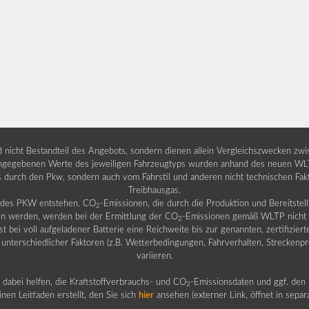
nd nicht Bestandteil des Angebots, sondern dienen allein Vergleichszwecken zw
egebenen Werte des jeweiligen Fahrzeugtyps wurden anhand des neuen WLTP-
fs durch den Pkw, sondern auch vom Fahrstil und anderen nicht technischen Fa
Treibhausgas.
b des PKW entstehen. CO
-Emissionen, die durch die Produktion und Bereitste
2
n werden, werden bei der Ermittlung der CO
-Emissionen gemäß WLTP nicht b
2
ei voll aufgeladener Batterie eine Reichweite bis zur genannten, zertifiziert
 unterschiedlicher Faktoren (z.B. Wetterbedingungen, Fahrverhalten, Streckenpro
variieren.
dabei helfen, die Kraftstoffverbrauchs- und CO
-Emissionsdaten und ggf. den 
2
nen Leitfaden erstellt, den Sie sich
hier
ansehen (externer Link, öffnet in sepa