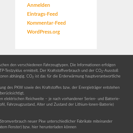
Anmelden
Eintrags-Feed
Kommentar-Feed
WordPress.org
ischen den verschiedenen Fahrzeugtypen. Die Informationen erfolgen
Testzyklus ermittelt. Der Kraftstoffverbrauch und der CO
-Ausstoß
2
ktoren abhängig. CO
ist das für die Erderwärmung hauptverantwortliche
2
llung des PKW sowie des Kraftstoffes bzw. der Energieträger entstehen
erücksichtigt.
en elektrischen Reichweite – je nach vorhandener Serien- und Batterie-
fil, Fahrzeugzustand, Alter und Zustand der Lithium-Ionen-Batterie)
Stromverbrauch neuer Pkw unterschiedlicher Fabrikate miteinander
ratem Fenster) bzw. hier herunterladen können