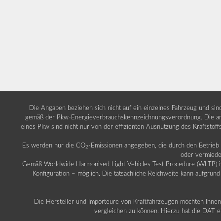
Die Angaben beziehen sich nicht auf ein einzelnes Fahrzeug und si
gemäß der Pkw-Energieverbrauchskennzeichnungsverordnung. Die ang
eines Pkw sind nicht nur von der effizienten Ausnutzung des Kraftstof
Es werden nur die CO
-Emissionen angegeben, die durch den Betrie
2
oder vermiede
Gemäß Worldwide Harmonised Light Vehicles Test Procedure (WLTP) ist b
Konfiguration – möglich. Die tatsächliche Reichweite kann aufgrund
Die Hersteller und Importeure von Kraftfahrzeugen möchten Ihnen 
vergleichen zu können. Hierzu hat die DAT ei