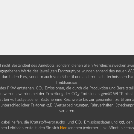
nd nicht Bestandteil des Angebots, sondern dienen allein Vergleichszwecken zw
egebenen Werte des jeweiligen Fahrzeugtyps wurden anhand des neuen WLTP-
fs durch den Pkw, sondern auch vom Fahrstil und anderen nicht technischen Fa
Treibhausgas.
b des PKW entstehen. CO
-Emissionen, die durch die Produktion und Bereitste
2
n werden, werden bei der Ermittlung der CO
-Emissionen gemäß WLTP nicht b
2
ei voll aufgeladener Batterie eine Reichweite bis zur genannten, zertifiziert
 unterschiedlicher Faktoren (z.B. Wetterbedingungen, Fahrverhalten, Streckenpro
variieren.
dabei helfen, die Kraftstoffverbrauchs- und CO
-Emissionsdaten und ggf. den 
2
nen Leitfaden erstellt, den Sie sich
hier
ansehen (externer Link, öffnet in sepa