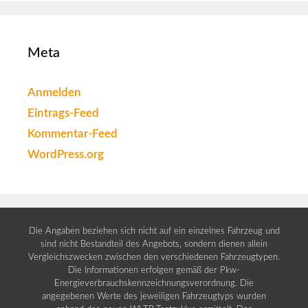
Meta
Anmelden
Eintrags-Feed
Kommentar-Feed
WordPress.org
Die Angaben beziehen sich nicht auf ein einzelnes Fahrzeug und
sind nicht Bestandteil des Angebots, sondern dienen allein
Vergleichszwecken zwischen den verschiedenen Fahrzeugtypen.
Die Informationen erfolgen gemäß der Pkw-
Energieverbrauchskennzeichnungsverordnung. Die
angegebenen Werte des jeweiligen Fahrzeugtyps wurden