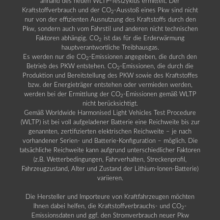
anhand des neuen WLTP-Testzyklus ermittelt. Der
Kraftstoffverbrauch und der CO
-Ausstoß eines Pkw sind nicht
2
nur von der effizienten Ausnutzung des Kraftstoffs durch den
Pkw, sondern auch vom Fahrstil und anderen nicht technischen
Faktoren abhängig. CO
ist das für die Erderwärmung
2
hauptverantwortliche Treibhausgas.
Es werden nur die CO
-Emissionen angegeben, die durch den
2
Betrieb des PKW entstehen. CO
-Emissionen, die durch die
2
Produktion und Bereitstellung des PKW sowie des Kraftstoffes
bzw. der Energieträger entstehen oder vermieden werden,
werden bei der Ermittlung der CO
-Emissionen gemäß WLTP
2
nicht berücksichtigt.
Gemäß Worldwide Harmonised Light Vehicles Test Procedure
(WLTP) ist bei voll aufgeladener Batterie eine Reichweite bis zur
genannten, zertifizierten elektrischen Reichweite – je nach
vorhandener Serien- und Batterie-Konfiguration – möglich. Die
tatsächliche Reichweite kann aufgrund unterschiedlicher Faktoren
(z.B. Wetterbedingungen, Fahrverhalten, Streckenprofil,
Fahrzeugzustand, Alter und Zustand der Lithium-Ionen-Batterie)
variieren.
Die Hersteller und Importeure von Kraftfahrzeugen möchten
Ihnen dabei helfen, die Kraftstoffverbrauchs- und CO
-
2
Emissionsdaten und ggf. den Stromverbrauch neuer Pkw