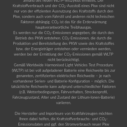
anhand des neuen WLTP-Testzyklus ermittelt. Der
Kraftstoffverbrauch und der CO
-Ausstoß eines Pkw sind nicht
2
nur von der effizienten Ausnutzung des Kraftstoffs durch den
Pkw, sondern auch vom Fahrstil und anderen nicht technischen
Faktoren abhängig. CO
ist das für die Erderwärmung
2
hauptverantwortliche Treibhausgas.
Es werden nur die CO
-Emissionen angegeben, die durch den
2
Betrieb des PKW entstehen. CO
-Emissionen, die durch die
2
Produktion und Bereitstellung des PKW sowie des Kraftstoffes
bzw. der Energieträger entstehen oder vermieden werden,
werden bei der Ermittlung der CO
-Emissionen gemäß WLTP
2
nicht berücksichtigt.
Gemäß Worldwide Harmonised Light Vehicles Test Procedure
(WLTP) ist bei voll aufgeladener Batterie eine Reichweite bis zur
genannten, zertifizierten elektrischen Reichweite – je nach
vorhandener Serien- und Batterie-Konfiguration – möglich. Die
tatsächliche Reichweite kann aufgrund unterschiedlicher Faktoren
(z.B. Wetterbedingungen, Fahrverhalten, Streckenprofil,
Fahrzeugzustand, Alter und Zustand der Lithium-Ionen-Batterie)
variieren.
Die Hersteller und Importeure von Kraftfahrzeugen möchten
Ihnen dabei helfen, die Kraftstoffverbrauchs- und CO
-
2
Emissionsdaten und ggf. den Stromverbrauch neuer Pkw