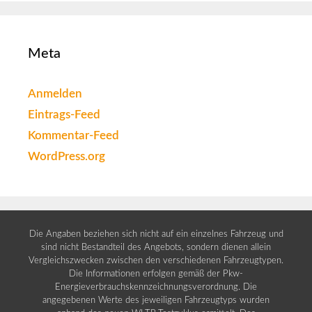
Meta
Anmelden
Eintrags-Feed
Kommentar-Feed
WordPress.org
Die Angaben beziehen sich nicht auf ein einzelnes Fahrzeug und
sind nicht Bestandteil des Angebots, sondern dienen allein
Vergleichszwecken zwischen den verschiedenen Fahrzeugtypen.
Die Informationen erfolgen gemäß der Pkw-
Energieverbrauchskennzeichnungsverordnung. Die
angegebenen Werte des jeweiligen Fahrzeugtyps wurden