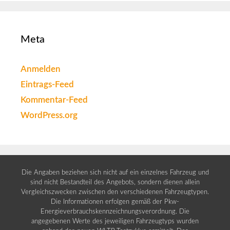
Meta
Anmelden
Eintrags-Feed
Kommentar-Feed
WordPress.org
Die Angaben beziehen sich nicht auf ein einzelnes Fahrzeug und
sind nicht Bestandteil des Angebots, sondern dienen allein
Vergleichszwecken zwischen den verschiedenen Fahrzeugtypen.
Die Informationen erfolgen gemäß der Pkw-
Energieverbrauchskennzeichnungsverordnung. Die
angegebenen Werte des jeweiligen Fahrzeugtyps wurden