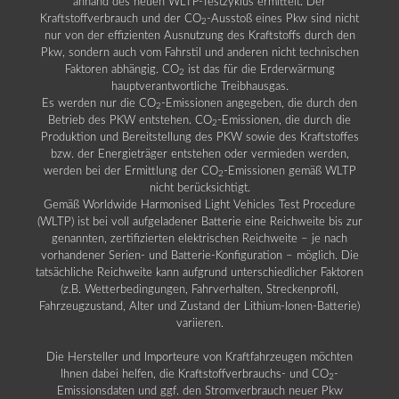
anhand des neuen WLTP-Testzyklus ermittelt. Der
Kraftstoffverbrauch und der CO
-Ausstoß eines Pkw sind nicht
2
nur von der effizienten Ausnutzung des Kraftstoffs durch den
Pkw, sondern auch vom Fahrstil und anderen nicht technischen
Faktoren abhängig. CO
ist das für die Erderwärmung
2
hauptverantwortliche Treibhausgas.
Es werden nur die CO
-Emissionen angegeben, die durch den
2
Betrieb des PKW entstehen. CO
-Emissionen, die durch die
2
Produktion und Bereitstellung des PKW sowie des Kraftstoffes
bzw. der Energieträger entstehen oder vermieden werden,
werden bei der Ermittlung der CO
-Emissionen gemäß WLTP
2
nicht berücksichtigt.
Gemäß Worldwide Harmonised Light Vehicles Test Procedure
(WLTP) ist bei voll aufgeladener Batterie eine Reichweite bis zur
genannten, zertifizierten elektrischen Reichweite – je nach
vorhandener Serien- und Batterie-Konfiguration – möglich. Die
tatsächliche Reichweite kann aufgrund unterschiedlicher Faktoren
(z.B. Wetterbedingungen, Fahrverhalten, Streckenprofil,
Fahrzeugzustand, Alter und Zustand der Lithium-Ionen-Batterie)
variieren.
Die Hersteller und Importeure von Kraftfahrzeugen möchten
Ihnen dabei helfen, die Kraftstoffverbrauchs- und CO
-
2
Emissionsdaten und ggf. den Stromverbrauch neuer Pkw