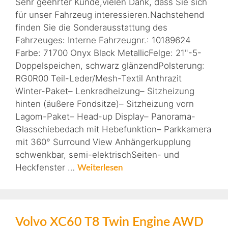
Sehr geehrter Kunde,vielen Dank, dass Sie sich
für unser Fahrzeug interessieren.Nachstehend
finden Sie die Sonderausstattung des
Fahrzeuges: Interne Fahrzeugnr.: 10189624
Farbe: 71700 Onyx Black MetallicFelge: 21"-5-
Doppelspeichen, schwarz glänzendPolsterung:
RG0R00 Teil-Leder/Mesh-Textil Anthrazit
Winter-Paket– Lenkradheizung– Sitzheizung
hinten (äußere Fondsitze)– Sitzheizung vorn
Lagom-Paket– Head-up Display– Panorama-
Glasschiebedach mit Hebefunktion– Parkkamera
mit 360° Surround View Anhängerkupplung
schwenkbar, semi-elektrischSeiten- und
Heckfenster …
Weiterlesen
Volvo XC60 T8 Twin Engine AWD