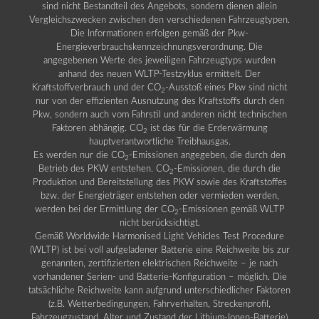
sind nicht Bestandteil des Angebots, sondern dienen allein
Vergleichszwecken zwischen den verschiedenen Fahrzeugtypen.
Die Informationen erfolgen gemäß der Pkw-
Energieverbrauchskennzeichnungsverordnung. Die
angegebenen Werte des jeweiligen Fahrzeugtyps wurden
anhand des neuen WLTP-Testzyklus ermittelt. Der
Kraftstoffverbrauch und der CO
-Ausstoß eines Pkw sind nicht
2
nur von der effizienten Ausnutzung des Kraftstoffs durch den
Pkw, sondern auch vom Fahrstil und anderen nicht technischen
Faktoren abhängig. CO
ist das für die Erderwärmung
2
hauptverantwortliche Treibhausgas.
Es werden nur die CO
-Emissionen angegeben, die durch den
2
Betrieb des PKW entstehen. CO
-Emissionen, die durch die
2
Produktion und Bereitstellung des PKW sowie des Kraftstoffes
bzw. der Energieträger entstehen oder vermieden werden,
werden bei der Ermittlung der CO
-Emissionen gemäß WLTP
2
nicht berücksichtigt.
Gemäß Worldwide Harmonised Light Vehicles Test Procedure
(WLTP) ist bei voll aufgeladener Batterie eine Reichweite bis zur
genannten, zertifizierten elektrischen Reichweite – je nach
vorhandener Serien- und Batterie-Konfiguration – möglich. Die
tatsächliche Reichweite kann aufgrund unterschiedlicher Faktoren
(z.B. Wetterbedingungen, Fahrverhalten, Streckenprofil,
Fahrzeugzustand, Alter und Zustand der Lithium-Ionen-Batterie)