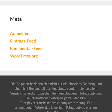
Meta
Anmelden
Eintrags-Feed
Kommentar-Feed
WordPress.org
Die Angaben beziehen sich nicht auf ein einzelnes Fahrzeug und
sind nicht Bestandteil des Angebots, sondern dienen allein
Vergleichszwecken zwischen den verschiedenen Fahrzeugtypen.
Die Informationen erfolgen gemäß der Pkw-
Energieverbrauchskennzeichnungsverordnung. Die
angegebenen Werte des jeweiligen Fahrzeugtyps wurden