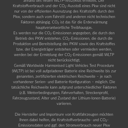
anhand des neuen WLTP-Testzyklus ermittelt. Der
Kraftstoffverbrauch und der CO
-Ausstoß eines Pkw sind nicht
2
nur von der effizienten Ausnutzung des Kraftstoffs durch den
Pkw, sondern auch vom Fahrstil und anderen nicht technischen
Faktoren abhängig. CO
ist das für die Erderwärmung
2
hauptverantwortliche Treibhausgas.
Es werden nur die CO
-Emissionen angegeben, die durch den
2
Betrieb des PKW entstehen. CO
-Emissionen, die durch die
2
Produktion und Bereitstellung des PKW sowie des Kraftstoffes
bzw. der Energieträger entstehen oder vermieden werden,
werden bei der Ermittlung der CO
-Emissionen gemäß WLTP
2
nicht berücksichtigt.
Gemäß Worldwide Harmonised Light Vehicles Test Procedure
(WLTP) ist bei voll aufgeladener Batterie eine Reichweite bis zur
genannten, zertifizierten elektrischen Reichweite – je nach
vorhandener Serien- und Batterie-Konfiguration – möglich. Die
tatsächliche Reichweite kann aufgrund unterschiedlicher Faktoren
(z.B. Wetterbedingungen, Fahrverhalten, Streckenprofil,
Fahrzeugzustand, Alter und Zustand der Lithium-Ionen-Batterie)
variieren.
Die Hersteller und Importeure von Kraftfahrzeugen möchten
Ihnen dabei helfen, die Kraftstoffverbrauchs- und CO
-
2
Emissionsdaten und ggf. den Stromverbrauch neuer Pkw