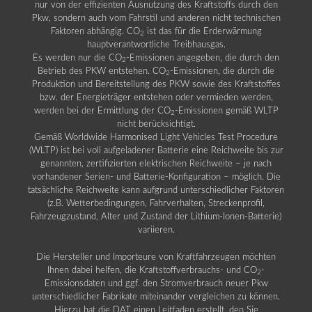
nur von der effizienten Ausnutzung des Kraftstoffs durch den
Pkw, sondern auch vom Fahrstil und anderen nicht technischen
Faktoren abhängig. CO
ist das für die Erderwärmung
2
hauptverantwortliche Treibhausgas.
Es werden nur die CO
-Emissionen angegeben, die durch den
2
Betrieb des PKW entstehen. CO
-Emissionen, die durch die
2
Produktion und Bereitstellung des PKW sowie des Kraftstoffes
bzw. der Energieträger entstehen oder vermieden werden,
werden bei der Ermittlung der CO
-Emissionen gemäß WLTP
2
nicht berücksichtigt.
Gemäß Worldwide Harmonised Light Vehicles Test Procedure
(WLTP) ist bei voll aufgeladener Batterie eine Reichweite bis zur
genannten, zertifizierten elektrischen Reichweite – je nach
vorhandener Serien- und Batterie-Konfiguration – möglich. Die
tatsächliche Reichweite kann aufgrund unterschiedlicher Faktoren
(z.B. Wetterbedingungen, Fahrverhalten, Streckenprofil,
Fahrzeugzustand, Alter und Zustand der Lithium-Ionen-Batterie)
variieren.
Die Hersteller und Importeure von Kraftfahrzeugen möchten
Ihnen dabei helfen, die Kraftstoffverbrauchs- und CO
-
2
Emissionsdaten und ggf. den Stromverbrauch neuer Pkw
unterschiedlicher Fabrikate miteinander vergleichen zu können.
Hierzu hat die DAT einen Leitfaden erstellt, den Sie