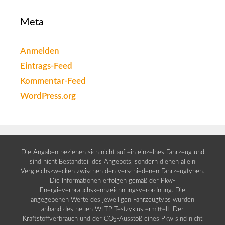
Meta
Anmelden
Eintrags-Feed
Kommentar-Feed
WordPress.org
Die Angaben beziehen sich nicht auf ein einzelnes Fahrzeug und
sind nicht Bestandteil des Angebots, sondern dienen allein
Vergleichszwecken zwischen den verschiedenen Fahrzeugtypen.
Die Informationen erfolgen gemäß der Pkw-
Energieverbrauchskennzeichnungsverordnung. Die
angegebenen Werte des jeweiligen Fahrzeugtyps wurden
anhand des neuen WLTP-Testzyklus ermittelt. Der
Kraftstoffverbrauch und der CO
-Ausstoß eines Pkw sind nicht
2