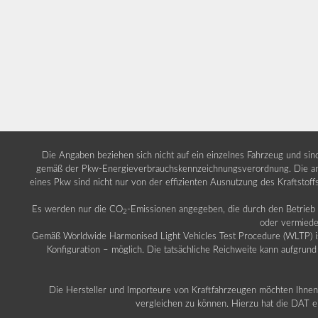
Die Angaben beziehen sich nicht auf ein einzelnes Fahrzeug und si
gemäß der Pkw-Energieverbrauchskennzeichnungsverordnung. Die ang
eines Pkw sind nicht nur von der effizienten Ausnutzung des Kraftstof
Es werden nur die CO
-Emissionen angegeben, die durch den Betrie
2
oder vermiede
Gemäß Worldwide Harmonised Light Vehicles Test Procedure (WLTP) ist b
Konfiguration – möglich. Die tatsächliche Reichweite kann aufgrund
Die Hersteller und Importeure von Kraftfahrzeugen möchten Ihnen 
vergleichen zu können. Hierzu hat die DAT ei