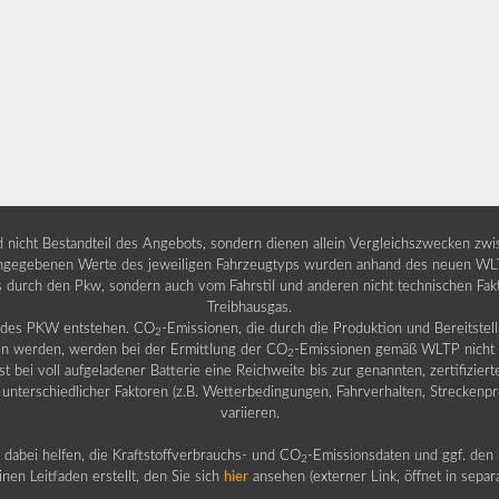
nd nicht Bestandteil des Angebots, sondern dienen allein Vergleichszwecken zw
egebenen Werte des jeweiligen Fahrzeugtyps wurden anhand des neuen WLTP-
fs durch den Pkw, sondern auch vom Fahrstil und anderen nicht technischen Fa
Treibhausgas.
b des PKW entstehen. CO
-Emissionen, die durch die Produktion und Bereitste
2
n werden, werden bei der Ermittlung der CO
-Emissionen gemäß WLTP nicht b
2
ei voll aufgeladener Batterie eine Reichweite bis zur genannten, zertifiziert
 unterschiedlicher Faktoren (z.B. Wetterbedingungen, Fahrverhalten, Streckenpro
variieren.
dabei helfen, die Kraftstoffverbrauchs- und CO
-Emissionsdaten und ggf. den 
2
nen Leitfaden erstellt, den Sie sich
hier
ansehen (externer Link, öffnet in sepa