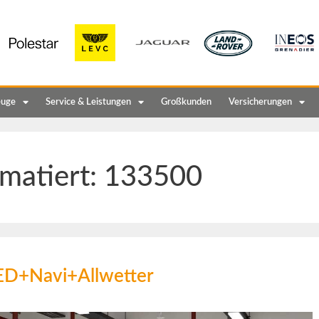
euge
Service & Leistungen
Großkunden
Versicherungen
matiert:
133500
ED+Navi+Allwetter