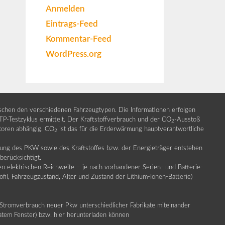
Anmelden
Eintrags-Feed
Kommentar-Feed
WordPress.org
ischen den verschiedenen Fahrzeugtypen. Die Informationen erfolgen
Testzyklus ermittelt. Der Kraftstoffverbrauch und der CO
-Ausstoß
2
ktoren abhängig. CO
ist das für die Erderwärmung hauptverantwortliche
2
llung des PKW sowie des Kraftstoffes bzw. der Energieträger entstehen
erücksichtigt.
en elektrischen Reichweite – je nach vorhandener Serien- und Batterie-
fil, Fahrzeugzustand, Alter und Zustand der Lithium-Ionen-Batterie)
Stromverbrauch neuer Pkw unterschiedlicher Fabrikate miteinander
ratem Fenster) bzw. hier herunterladen können