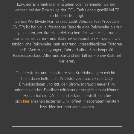
bzw. der Energieträger entstehen oder vermieden werden,
werden bei der Ermittlung der CO
-Emissionen gemäß WLTP
2
nicht berücksichtigt.
Gemäß Worldwide Harmonised Light Vehicles Test Procedure
(WLTP) ist bei voll aufgeladener Batterie eine Reichweite bis zur
genannten, zertifizierten elektrischen Reichweite – je nach
vorhandener Serien- und Batterie-Konfiguration – möglich. Die
tatsächliche Reichweite kann aufgrund unterschiedlicher Faktoren
(z.B. Wetterbedingungen, Fahrverhalten, Streckenprofil,
Fahrzeugzustand, Alter und Zustand der Lithium-Ionen-Batterie)
variieren.
Die Hersteller und Importeure von Kraftfahrzeugen möchten
Ihnen dabei helfen, die Kraftstoffverbrauchs- und CO
-
2
Emissionsdaten und ggf. den Stromverbrauch neuer Pkw
unterschiedlicher Fabrikate miteinander vergleichen zu können.
Hierzu hat die DAT einen Leitfaden erstellt, den Sie
sich
hier
ansehen (externer Link, öffnet in separatem Fenster)
bzw. hier herunterladen können