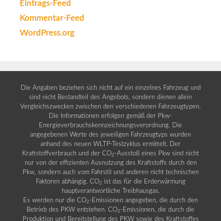
Eintrags-Feed
Kommentar-Feed
WordPress.org
Die Angaben beziehen sich nicht auf ein einzelnes Fahrzeug und
sind nicht Bestandteil des Angebots, sondern dienen allein
Vergleichszwecken zwischen den verschiedenen Fahrzeugtypen.
Die Informationen erfolgen gemäß der Pkw-
Energieverbrauchskennzeichnungsverordnung. Die
angegebenen Werte des jeweiligen Fahrzeugtyps wurden
anhand des neuen WLTP-Testzyklus ermittelt. Der
Kraftstoffverbrauch und der CO
-Ausstoß eines Pkw sind nicht
2
nur von der effizienten Ausnutzung des Kraftstoffs durch den
Pkw, sondern auch vom Fahrstil und anderen nicht technischen
Faktoren abhängig. CO
ist das für die Erderwärmung
2
hauptverantwortliche Treibhausgas.
Es werden nur die CO
-Emissionen angegeben, die durch den
2
Betrieb des PKW entstehen. CO
-Emissionen, die durch die
2
Produktion und Bereitstellung des PKW sowie des Kraftstoffes