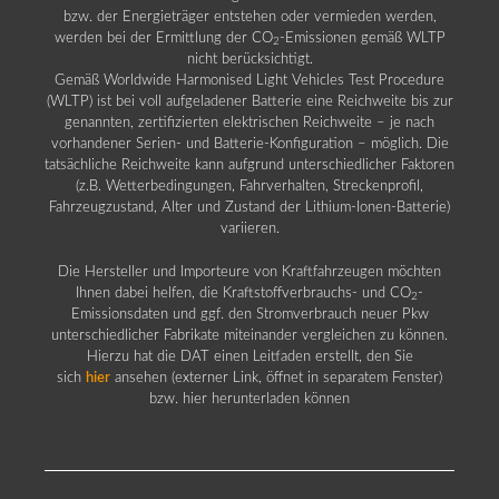
bzw. der Energieträger entstehen oder vermieden werden,
werden bei der Ermittlung der CO
-Emissionen gemäß WLTP
2
nicht berücksichtigt.
Gemäß Worldwide Harmonised Light Vehicles Test Procedure
(WLTP) ist bei voll aufgeladener Batterie eine Reichweite bis zur
genannten, zertifizierten elektrischen Reichweite – je nach
vorhandener Serien- und Batterie-Konfiguration – möglich. Die
tatsächliche Reichweite kann aufgrund unterschiedlicher Faktoren
(z.B. Wetterbedingungen, Fahrverhalten, Streckenprofil,
Fahrzeugzustand, Alter und Zustand der Lithium-Ionen-Batterie)
variieren.
Die Hersteller und Importeure von Kraftfahrzeugen möchten
Ihnen dabei helfen, die Kraftstoffverbrauchs- und CO
-
2
Emissionsdaten und ggf. den Stromverbrauch neuer Pkw
unterschiedlicher Fabrikate miteinander vergleichen zu können.
Hierzu hat die DAT einen Leitfaden erstellt, den Sie
sich
hier
ansehen (externer Link, öffnet in separatem Fenster)
bzw. hier herunterladen können