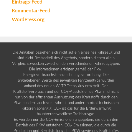
Eintrags-Feed
Kommentar-Feed
WordPress.org
Die Angaben beziehen sich nicht auf ein einzelnes Fahrzeug und
sind nicht Bestandteil des Angebots, sondern dienen allein
Vergleichszwecken zwischen den verschiedenen Fahrzeugtypen.
Die Informationen erfolgen gemäß der Pkw-
Energieverbrauchskennzeichnungsverordnung. Die
angegebenen Werte des jeweiligen Fahrzeugtyps wurden
anhand des neuen WLTP-Testzyklus ermittelt. Der
Kraftstoffverbrauch und der CO
-Ausstoß eines Pkw sind nicht
2
nur von der effizienten Ausnutzung des Kraftstoffs durch den
Pkw, sondern auch vom Fahrstil und anderen nicht technischen
Faktoren abhängig. CO
ist das für die Erderwärmung
2
hauptverantwortliche Treibhausgas.
Es werden nur die CO
-Emissionen angegeben, die durch den
2
Betrieb des PKW entstehen. CO
-Emissionen, die durch die
2
Produktion und Bereitstellung des PKW sowie des Kraftstoffes