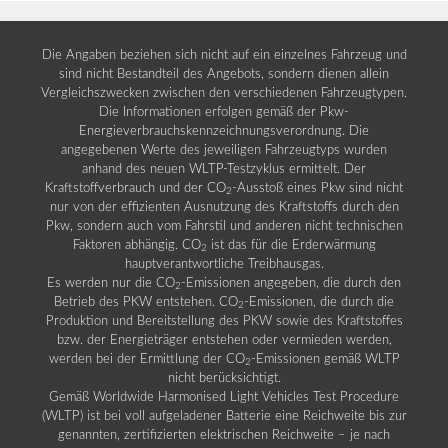
Die Angaben beziehen sich nicht auf ein einzelnes Fahrzeug und
sind nicht Bestandteil des Angebots, sondern dienen allein
Vergleichszwecken zwischen den verschiedenen Fahrzeugtypen.
Die Informationen erfolgen gemäß der Pkw-
Energieverbrauchskennzeichnungsverordnung. Die
angegebenen Werte des jeweiligen Fahrzeugtyps wurden
anhand des neuen WLTP-Testzyklus ermittelt. Der
Kraftstoffverbrauch und der CO
-Ausstoß eines Pkw sind nicht
2
nur von der effizienten Ausnutzung des Kraftstoffs durch den
Pkw, sondern auch vom Fahrstil und anderen nicht technischen
Faktoren abhängig. CO
ist das für die Erderwärmung
2
hauptverantwortliche Treibhausgas.
Es werden nur die CO
-Emissionen angegeben, die durch den
2
Betrieb des PKW entstehen. CO
-Emissionen, die durch die
2
Produktion und Bereitstellung des PKW sowie des Kraftstoffes
bzw. der Energieträger entstehen oder vermieden werden,
werden bei der Ermittlung der CO
-Emissionen gemäß WLTP
2
nicht berücksichtigt.
Gemäß Worldwide Harmonised Light Vehicles Test Procedure
(WLTP) ist bei voll aufgeladener Batterie eine Reichweite bis zur
genannten, zertifizierten elektrischen Reichweite – je nach