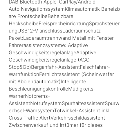
DAB Bluetooth Apple-CarPlay/Android
Auto NavigationssystemKlimaautomatik Beheizb
are FrontscheibeBeheizbare
HeckscheibeFreisprecheinrichtungSprachsteuer
ungUSB12-V anschlussLaderaumschutz-
Paket:Laderaumtrennwand Metall mit Fenster
Fahrerassistenzsysteme: Adaptive
GeschwindigkeitsregelanlageAdaptive
Geschwindigkeitsregelanlage (ACC,
Stop&Go)Berganfahr-AssistentFalschfahrer-
WarnfunktionFernlichtassistent (Scheinwerfer
mit Abblendautomatik)Intelligente
BeschleunigungskontrolleMüdigkeits-
WarnerNotbrems-
AssistentNotrufsystemSpurhalteassistentSpurw
echsel-WarnsystemTotwinkel-Assistent inkl.
Cross Traffic AlertVerkehrsschildassistent
Zwischenverkauf und Irrtümer für dieses