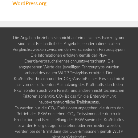
WordPress.org
Die Angaben beziehen sich nicht auf ein einzelnes Fahrzeug und
sind nicht Bestandteil des Angebots, sondern dienen allein
Vergleichszwecken zwischen den verschiedenen Fahrzeugtypen.
Die Informationen erfolgen gemäß der Pkw-
Energieverbrauchskennzeichnungsverordnung. Die
angegebenen Werte des jeweiligen Fahrzeugtyps wurden
anhand des neuen WLTP-Testzyklus ermittelt. Der
Kraftstoffverbrauch und der CO
-Ausstoß eines Pkw sind nicht
2
nur von der effizienten Ausnutzung des Kraftstoffs durch den
Pkw, sondern auch vom Fahrstil und anderen nicht technischen
Faktoren abhängig. CO
ist das für die Erderwärmung
2
hauptverantwortliche Treibhausgas.
Es werden nur die CO
-Emissionen angegeben, die durch den
2
Betrieb des PKW entstehen. CO
-Emissionen, die durch die
2
Produktion und Bereitstellung des PKW sowie des Kraftstoffes
bzw. der Energieträger entstehen oder vermieden werden,
werden bei der Ermittlung der CO
-Emissionen gemäß WLTP
2
nicht berücksichtigt.