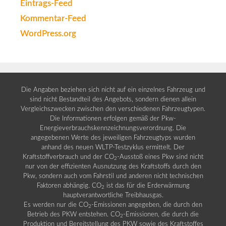
Eintrags-Feed
Kommentar-Feed
WordPress.org
Die Angaben beziehen sich nicht auf ein einzelnes Fahrzeug und
sind nicht Bestandteil des Angebots, sondern dienen allein
Vergleichszwecken zwischen den verschiedenen Fahrzeugtypen.
Die Informationen erfolgen gemäß der Pkw-
Energieverbrauchskennzeichnungsverordnung. Die
angegebenen Werte des jeweiligen Fahrzeugtyps wurden
anhand des neuen WLTP-Testzyklus ermittelt. Der
Kraftstoffverbrauch und der CO
-Ausstoß eines Pkw sind nicht
2
nur von der effizienten Ausnutzung des Kraftstoffs durch den
Pkw, sondern auch vom Fahrstil und anderen nicht technischen
Faktoren abhängig. CO
ist das für die Erderwärmung
2
hauptverantwortliche Treibhausgas.
Es werden nur die CO
-Emissionen angegeben, die durch den
2
Betrieb des PKW entstehen. CO
-Emissionen, die durch die
2
Produktion und Bereitstellung des PKW sowie des Kraftstoffes