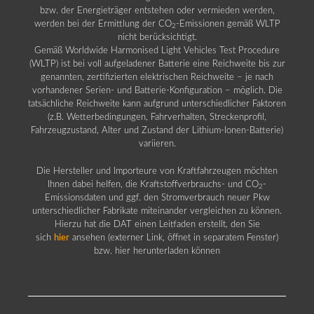
bzw. der Energieträger entstehen oder vermieden werden,
werden bei der Ermittlung der CO
-Emissionen gemäß WLTP
2
nicht berücksichtigt.
Gemäß Worldwide Harmonised Light Vehicles Test Procedure
(WLTP) ist bei voll aufgeladener Batterie eine Reichweite bis zur
genannten, zertifizierten elektrischen Reichweite – je nach
vorhandener Serien- und Batterie-Konfiguration – möglich. Die
tatsächliche Reichweite kann aufgrund unterschiedlicher Faktoren
(z.B. Wetterbedingungen, Fahrverhalten, Streckenprofil,
Fahrzeugzustand, Alter und Zustand der Lithium-Ionen-Batterie)
variieren.
Die Hersteller und Importeure von Kraftfahrzeugen möchten
Ihnen dabei helfen, die Kraftstoffverbrauchs- und CO
-
2
Emissionsdaten und ggf. den Stromverbrauch neuer Pkw
unterschiedlicher Fabrikate miteinander vergleichen zu können.
Hierzu hat die DAT einen Leitfaden erstellt, den Sie
sich
hier
ansehen (externer Link, öffnet in separatem Fenster)
bzw. hier herunterladen können