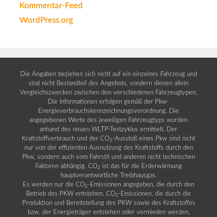
Kommentar-Feed
WordPress.org
Die Angaben beziehen sich nicht auf ein einzelnes Fahrzeug und
sind nicht Bestandteil des Angebots, sondern dienen allein
Vergleichszwecken zwischen den verschiedenen Fahrzeugtypen.
Die Informationen erfolgen gemäß der Pkw-
Energieverbrauchskennzeichnungsverordnung. Die
angegebenen Werte des jeweiligen Fahrzeugtyps wurden
anhand des neuen WLTP-Testzyklus ermittelt. Der
Kraftstoffverbrauch und der CO
-Ausstoß eines Pkw sind nicht
2
nur von der effizienten Ausnutzung des Kraftstoffs durch den
Pkw, sondern auch vom Fahrstil und anderen nicht technischen
Faktoren abhängig. CO
ist das für die Erderwärmung
2
hauptverantwortliche Treibhausgas.
Es werden nur die CO
-Emissionen angegeben, die durch den
2
Betrieb des PKW entstehen. CO
-Emissionen, die durch die
2
Produktion und Bereitstellung des PKW sowie des Kraftstoffes
bzw. der Energieträger entstehen oder vermieden werden,