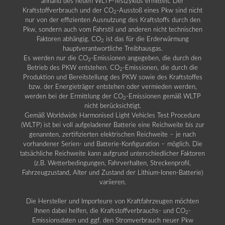
anhand des neuen WLTP-Testzyklus ermittelt. Der
Kraftstoffverbrauch und der CO
-Ausstoß eines Pkw sind nicht
2
nur von der effizienten Ausnutzung des Kraftstoffs durch den
Pkw, sondern auch vom Fahrstil und anderen nicht technischen
Faktoren abhängig. CO
ist das für die Erderwärmung
2
hauptverantwortliche Treibhausgas.
Es werden nur die CO
-Emissionen angegeben, die durch den
2
Betrieb des PKW entstehen. CO
-Emissionen, die durch die
2
Produktion und Bereitstellung des PKW sowie des Kraftstoffes
bzw. der Energieträger entstehen oder vermieden werden,
werden bei der Ermittlung der CO
-Emissionen gemäß WLTP
2
nicht berücksichtigt.
Gemäß Worldwide Harmonised Light Vehicles Test Procedure
(WLTP) ist bei voll aufgeladener Batterie eine Reichweite bis zur
genannten, zertifizierten elektrischen Reichweite – je nach
vorhandener Serien- und Batterie-Konfiguration – möglich. Die
tatsächliche Reichweite kann aufgrund unterschiedlicher Faktoren
(z.B. Wetterbedingungen, Fahrverhalten, Streckenprofil,
Fahrzeugzustand, Alter und Zustand der Lithium-Ionen-Batterie)
variieren.
Die Hersteller und Importeure von Kraftfahrzeugen möchten
Ihnen dabei helfen, die Kraftstoffverbrauchs- und CO
-
2
Emissionsdaten und ggf. den Stromverbrauch neuer Pkw