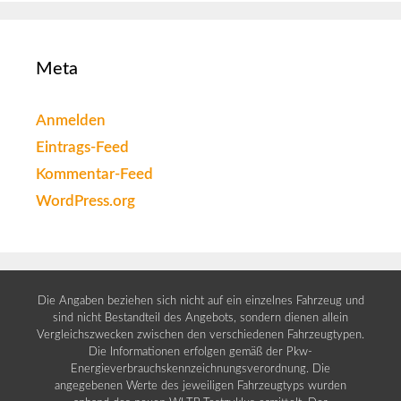
Meta
Anmelden
Eintrags-Feed
Kommentar-Feed
WordPress.org
Die Angaben beziehen sich nicht auf ein einzelnes Fahrzeug und
sind nicht Bestandteil des Angebots, sondern dienen allein
Vergleichszwecken zwischen den verschiedenen Fahrzeugtypen.
Die Informationen erfolgen gemäß der Pkw-
Energieverbrauchskennzeichnungsverordnung. Die
angegebenen Werte des jeweiligen Fahrzeugtyps wurden