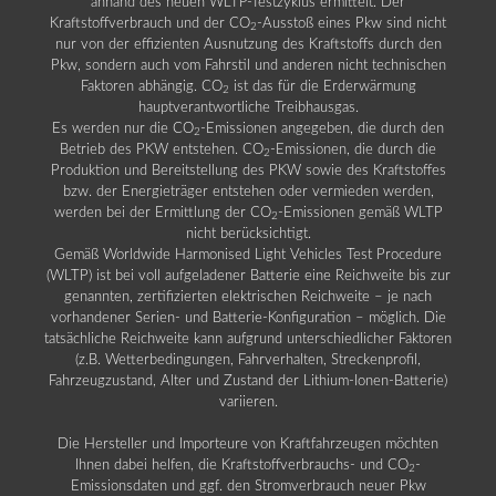
anhand des neuen WLTP-Testzyklus ermittelt. Der
Kraftstoffverbrauch und der CO
-Ausstoß eines Pkw sind nicht
2
nur von der effizienten Ausnutzung des Kraftstoffs durch den
Pkw, sondern auch vom Fahrstil und anderen nicht technischen
Faktoren abhängig. CO
ist das für die Erderwärmung
2
hauptverantwortliche Treibhausgas.
Es werden nur die CO
-Emissionen angegeben, die durch den
2
Betrieb des PKW entstehen. CO
-Emissionen, die durch die
2
Produktion und Bereitstellung des PKW sowie des Kraftstoffes
bzw. der Energieträger entstehen oder vermieden werden,
werden bei der Ermittlung der CO
-Emissionen gemäß WLTP
2
nicht berücksichtigt.
Gemäß Worldwide Harmonised Light Vehicles Test Procedure
(WLTP) ist bei voll aufgeladener Batterie eine Reichweite bis zur
genannten, zertifizierten elektrischen Reichweite – je nach
vorhandener Serien- und Batterie-Konfiguration – möglich. Die
tatsächliche Reichweite kann aufgrund unterschiedlicher Faktoren
(z.B. Wetterbedingungen, Fahrverhalten, Streckenprofil,
Fahrzeugzustand, Alter und Zustand der Lithium-Ionen-Batterie)
variieren.
Die Hersteller und Importeure von Kraftfahrzeugen möchten
Ihnen dabei helfen, die Kraftstoffverbrauchs- und CO
-
2
Emissionsdaten und ggf. den Stromverbrauch neuer Pkw