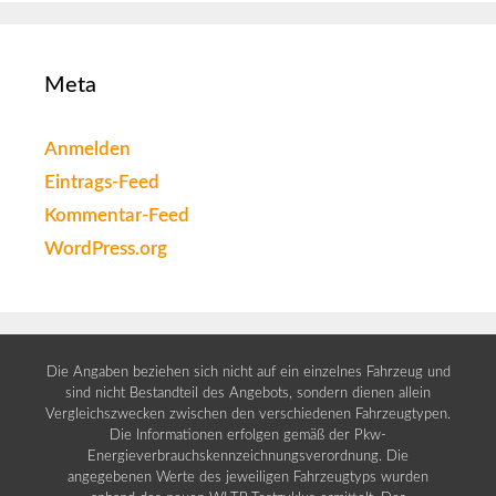
Meta
Anmelden
Eintrags-Feed
Kommentar-Feed
WordPress.org
Die Angaben beziehen sich nicht auf ein einzelnes Fahrzeug und
sind nicht Bestandteil des Angebots, sondern dienen allein
Vergleichszwecken zwischen den verschiedenen Fahrzeugtypen.
Die Informationen erfolgen gemäß der Pkw-
Energieverbrauchskennzeichnungsverordnung. Die
angegebenen Werte des jeweiligen Fahrzeugtyps wurden