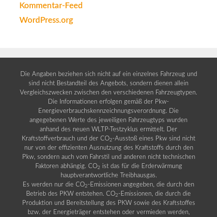
Kommentar-Feed
WordPress.org
Die Angaben beziehen sich nicht auf ein einzelnes Fahrzeug und
sind nicht Bestandteil des Angebots, sondern dienen allein
Vergleichszwecken zwischen den verschiedenen Fahrzeugtypen.
Die Informationen erfolgen gemäß der Pkw-
Energieverbrauchskennzeichnungsverordnung. Die
angegebenen Werte des jeweiligen Fahrzeugtyps wurden
anhand des neuen WLTP-Testzyklus ermittelt. Der
Kraftstoffverbrauch und der CO
-Ausstoß eines Pkw sind nicht
2
nur von der effizienten Ausnutzung des Kraftstoffs durch den
Pkw, sondern auch vom Fahrstil und anderen nicht technischen
Faktoren abhängig. CO
ist das für die Erderwärmung
2
hauptverantwortliche Treibhausgas.
Es werden nur die CO
-Emissionen angegeben, die durch den
2
Betrieb des PKW entstehen. CO
-Emissionen, die durch die
2
Produktion und Bereitstellung des PKW sowie des Kraftstoffes
bzw. der Energieträger entstehen oder vermieden werden,