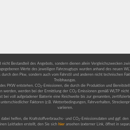
nd nicht Bestandteil des Angebots, sondern dienen allein Vergleichszwecken zw
egebenen Werte des jeweiligen Fahrzeugtyps wurden anhand des neuen WLTP-
fs durch den Pkw, sondern auch vom Fahrstil und anderen nicht technischen Fa
Treibhausgas.
b des PKW entstehen. CO
-Emissionen, die durch die Produktion und Bereitste
2
n werden, werden bei der Ermittlung der CO
-Emissionen gemäß WLTP nicht b
2
ei voll aufgeladener Batterie eine Reichweite bis zur genannten, zertifiziert
 unterschiedlicher Faktoren (z.B. Wetterbedingungen, Fahrverhalten, Streckenpro
variieren.
dabei helfen, die Kraftstoffverbrauchs- und CO
-Emissionsdaten und ggf. den 
2
nen Leitfaden erstellt, den Sie sich
hier
ansehen (externer Link, öffnet in sepa