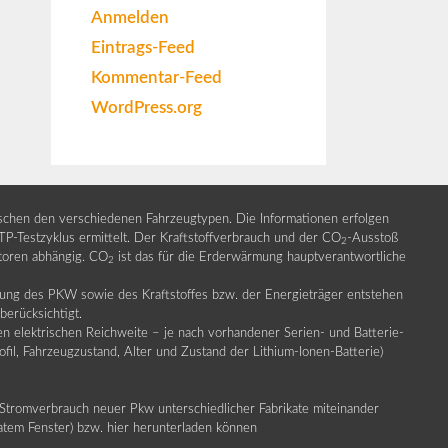
Anmelden
Eintrags-Feed
Kommentar-Feed
WordPress.org
ischen den verschiedenen Fahrzeugtypen. Die Informationen erfolgen
Testzyklus ermittelt. Der Kraftstoffverbrauch und der CO
-Ausstoß
2
ktoren abhängig. CO
ist das für die Erderwärmung hauptverantwortliche
2
llung des PKW sowie des Kraftstoffes bzw. der Energieträger entstehen
erücksichtigt.
en elektrischen Reichweite – je nach vorhandener Serien- und Batterie-
fil, Fahrzeugzustand, Alter und Zustand der Lithium-Ionen-Batterie)
Stromverbrauch neuer Pkw unterschiedlicher Fabrikate miteinander
ratem Fenster) bzw. hier herunterladen können