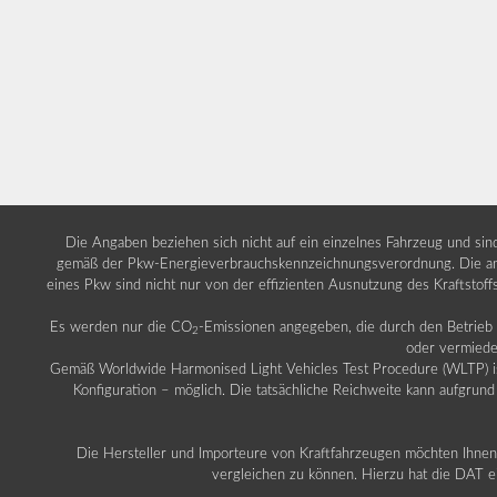
Die Angaben beziehen sich nicht auf ein einzelnes Fahrzeug und si
gemäß der Pkw-Energieverbrauchskennzeichnungsverordnung. Die ang
eines Pkw sind nicht nur von der effizienten Ausnutzung des Kraftstof
Es werden nur die CO
-Emissionen angegeben, die durch den Betrie
2
oder vermiede
Gemäß Worldwide Harmonised Light Vehicles Test Procedure (WLTP) ist b
Konfiguration – möglich. Die tatsächliche Reichweite kann aufgrund
Die Hersteller und Importeure von Kraftfahrzeugen möchten Ihnen 
vergleichen zu können. Hierzu hat die DAT ei