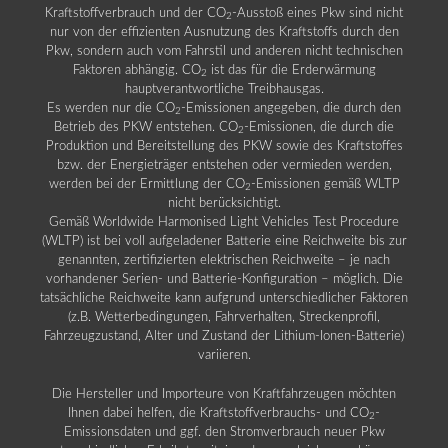
Kraftstoffverbrauch und der CO
-Ausstoß eines Pkw sind nicht
2
nur von der effizienten Ausnutzung des Kraftstoffs durch den
Pkw, sondern auch vom Fahrstil und anderen nicht technischen
Faktoren abhängig. CO
ist das für die Erderwärmung
2
hauptverantwortliche Treibhausgas.
Es werden nur die CO
-Emissionen angegeben, die durch den
2
Betrieb des PKW entstehen. CO
-Emissionen, die durch die
2
Produktion und Bereitstellung des PKW sowie des Kraftstoffes
bzw. der Energieträger entstehen oder vermieden werden,
werden bei der Ermittlung der CO
-Emissionen gemäß WLTP
2
nicht berücksichtigt.
Gemäß Worldwide Harmonised Light Vehicles Test Procedure
(WLTP) ist bei voll aufgeladener Batterie eine Reichweite bis zur
genannten, zertifizierten elektrischen Reichweite – je nach
vorhandener Serien- und Batterie-Konfiguration – möglich. Die
tatsächliche Reichweite kann aufgrund unterschiedlicher Faktoren
(z.B. Wetterbedingungen, Fahrverhalten, Streckenprofil,
Fahrzeugzustand, Alter und Zustand der Lithium-Ionen-Batterie)
variieren.
Die Hersteller und Importeure von Kraftfahrzeugen möchten
Ihnen dabei helfen, die Kraftstoffverbrauchs- und CO
-
2
Emissionsdaten und ggf. den Stromverbrauch neuer Pkw