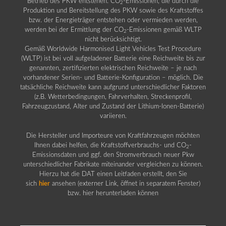
Betrieb des PKW entstehen. CO
-Emissionen, die durch die
2
Produktion und Bereitstellung des PKW sowie des Kraftstoffes
bzw. der Energieträger entstehen oder vermieden werden,
werden bei der Ermittlung der CO
-Emissionen gemäß WLTP
2
nicht berücksichtigt.
Gemäß Worldwide Harmonised Light Vehicles Test Procedure
(WLTP) ist bei voll aufgeladener Batterie eine Reichweite bis zur
genannten, zertifizierten elektrischen Reichweite – je nach
vorhandener Serien- und Batterie-Konfiguration – möglich. Die
tatsächliche Reichweite kann aufgrund unterschiedlicher Faktoren
(z.B. Wetterbedingungen, Fahrverhalten, Streckenprofil,
Fahrzeugzustand, Alter und Zustand der Lithium-Ionen-Batterie)
variieren.
Die Hersteller und Importeure von Kraftfahrzeugen möchten
Ihnen dabei helfen, die Kraftstoffverbrauchs- und CO
-
2
Emissionsdaten und ggf. den Stromverbrauch neuer Pkw
unterschiedlicher Fabrikate miteinander vergleichen zu können.
Hierzu hat die DAT einen Leitfaden erstellt, den Sie
sich
hier
ansehen (externer Link, öffnet in separatem Fenster)
bzw. hier herunterladen können