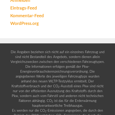
Anmelden
Eintrags-Feed
Kommentar-Feed
WordPress.org
Die Angaben beziehen sich nicht auf ein einzelnes Fahrzeug und
sind nicht Bestandteil des Angebots, sondern dienen allein
Vergleichszwecken zwischen den verschiedenen Fahrzeugtypen.
Die Informationen erfolgen gemäß der Pkw-
Energieverbrauchskennzeichnungsverordnung. Die
angegebenen Werte des jeweiligen Fahrzeugtyps wurden
anhand des neuen WLTP-Testzyklus ermittelt. Der
Kraftstoffverbrauch und der CO
-Ausstoß eines Pkw sind nicht
2
nur von der effizienten Ausnutzung des Kraftstoffs durch den
Pkw, sondern auch vom Fahrstil und anderen nicht technischen
Faktoren abhängig. CO
ist das für die Erderwärmung
2
hauptverantwortliche Treibhausgas.
Es werden nur die CO
-Emissionen angegeben, die durch den
2