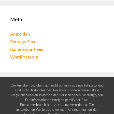
Meta
Anmelden
Eintrags-Feed
Kommentar-Feed
WordPress.org
Die Angaben beziehen sich nicht auf ein einzelnes Fahrzeug und
sind nicht Bestandteil des Angebots, sondern dienen allein
Vergleichszwecken zwischen den verschiedenen Fahrzeugtypen.
Die Informationen erfolgen gemäß der Pkw-
Energieverbrauchskennzeichnungsverordnung. Die
angegebenen Werte des jeweiligen Fahrzeugtyps wurden