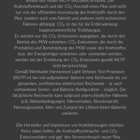
anhand des neuen WLTP-Testzyklus ermittelt. Der
Kraftstoffverbrauch und der CO
-Ausstoß eines Pkw sind nicht
2
nur von der effizienten Ausnutzung des Kraftstoffs durch den
Pkw, sondern auch vom Fahrstil und anderen nicht technischen
Faktoren abhängig. CO
ist das für die Erderwärmung
2
hauptverantwortliche Treibhausgas.
Es werden nur die CO
-Emissionen angegeben, die durch den
2
Betrieb des PKW entstehen. CO
-Emissionen, die durch die
2
Produktion und Bereitstellung des PKW sowie des Kraftstoffes
bzw. der Energieträger entstehen oder vermieden werden,
werden bei der Ermittlung der CO
-Emissionen gemäß WLTP
2
nicht berücksichtigt.
Gemäß Worldwide Harmonised Light Vehicles Test Procedure
(WLTP) ist bei voll aufgeladener Batterie eine Reichweite bis zur
genannten, zertifizierten elektrischen Reichweite – je nach
vorhandener Serien- und Batterie-Konfiguration – möglich. Die
tatsächliche Reichweite kann aufgrund unterschiedlicher Faktoren
(z.B. Wetterbedingungen, Fahrverhalten, Streckenprofil,
Fahrzeugzustand, Alter und Zustand der Lithium-Ionen-Batterie)
variieren.
Die Hersteller und Importeure von Kraftfahrzeugen möchten
Ihnen dabei helfen, die Kraftstoffverbrauchs- und CO
-
2
Emissionsdaten und ggf. den Stromverbrauch neuer Pkw