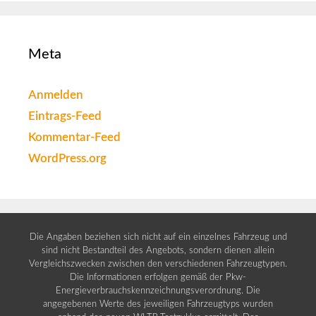
Meta
Anmelden
Eintrags-Feed
Kommentar-Feed
WordPress.org
Die Angaben beziehen sich nicht auf ein einzelnes Fahrzeug und
sind nicht Bestandteil des Angebots, sondern dienen allein
Vergleichszwecken zwischen den verschiedenen Fahrzeugtypen.
Die Informationen erfolgen gemäß der Pkw-
Energieverbrauchskennzeichnungsverordnung. Die
angegebenen Werte des jeweiligen Fahrzeugtyps wurden