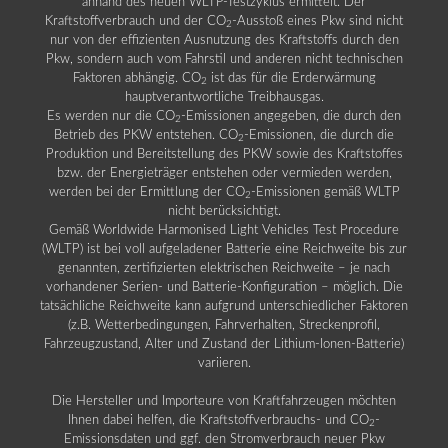
anhand des neuen WLTP-Testzyklus ermittelt. Der
Kraftstoffverbrauch und der CO
-Ausstoß eines Pkw sind nicht
2
nur von der effizienten Ausnutzung des Kraftstoffs durch den
Pkw, sondern auch vom Fahrstil und anderen nicht technischen
Faktoren abhängig. CO
ist das für die Erderwärmung
2
hauptverantwortliche Treibhausgas.
Es werden nur die CO
-Emissionen angegeben, die durch den
2
Betrieb des PKW entstehen. CO
-Emissionen, die durch die
2
Produktion und Bereitstellung des PKW sowie des Kraftstoffes
bzw. der Energieträger entstehen oder vermieden werden,
werden bei der Ermittlung der CO
-Emissionen gemäß WLTP
2
nicht berücksichtigt.
Gemäß Worldwide Harmonised Light Vehicles Test Procedure
(WLTP) ist bei voll aufgeladener Batterie eine Reichweite bis zur
genannten, zertifizierten elektrischen Reichweite – je nach
vorhandener Serien- und Batterie-Konfiguration – möglich. Die
tatsächliche Reichweite kann aufgrund unterschiedlicher Faktoren
(z.B. Wetterbedingungen, Fahrverhalten, Streckenprofil,
Fahrzeugzustand, Alter und Zustand der Lithium-Ionen-Batterie)
variieren.
Die Hersteller und Importeure von Kraftfahrzeugen möchten
Ihnen dabei helfen, die Kraftstoffverbrauchs- und CO
-
2
Emissionsdaten und ggf. den Stromverbrauch neuer Pkw