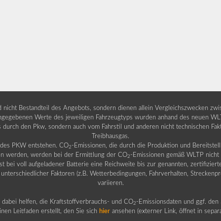
nd nicht Bestandteil des Angebots, sondern dienen allein Vergleichszwecken zw
egebenen Werte des jeweiligen Fahrzeugtyps wurden anhand des neuen WLTP-
fs durch den Pkw, sondern auch vom Fahrstil und anderen nicht technischen Fa
Treibhausgas.
b des PKW entstehen. CO
-Emissionen, die durch die Produktion und Bereitste
2
n werden, werden bei der Ermittlung der CO
-Emissionen gemäß WLTP nicht b
2
ei voll aufgeladener Batterie eine Reichweite bis zur genannten, zertifiziert
 unterschiedlicher Faktoren (z.B. Wetterbedingungen, Fahrverhalten, Streckenpro
variieren.
dabei helfen, die Kraftstoffverbrauchs- und CO
-Emissionsdaten und ggf. den 
2
nen Leitfaden erstellt, den Sie sich
hier
ansehen (externer Link, öffnet in sepa