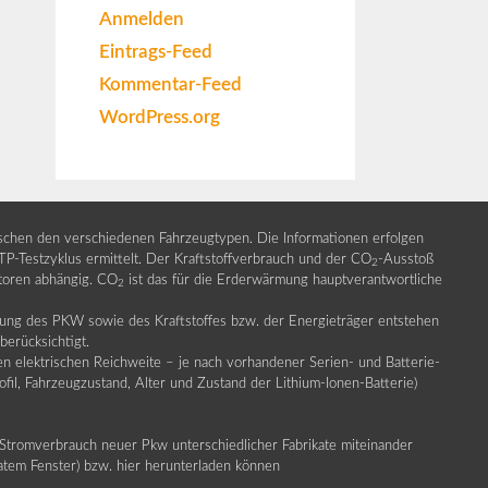
Anmelden
Eintrags-Feed
Kommentar-Feed
WordPress.org
ischen den verschiedenen Fahrzeugtypen. Die Informationen erfolgen
Testzyklus ermittelt. Der Kraftstoffverbrauch und der CO
-Ausstoß
2
ktoren abhängig. CO
ist das für die Erderwärmung hauptverantwortliche
2
llung des PKW sowie des Kraftstoffes bzw. der Energieträger entstehen
erücksichtigt.
en elektrischen Reichweite – je nach vorhandener Serien- und Batterie-
fil, Fahrzeugzustand, Alter und Zustand der Lithium-Ionen-Batterie)
Stromverbrauch neuer Pkw unterschiedlicher Fabrikate miteinander
ratem Fenster) bzw. hier herunterladen können