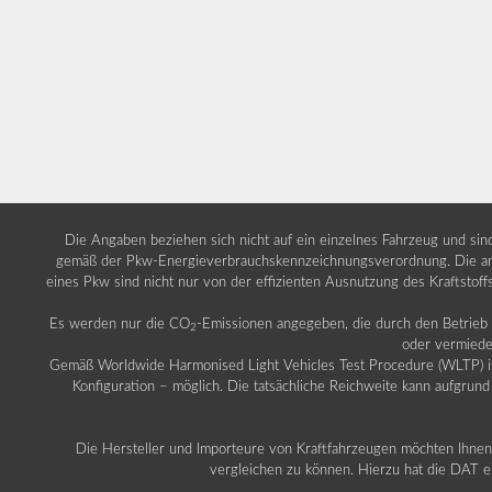
Die Angaben beziehen sich nicht auf ein einzelnes Fahrzeug und si
gemäß der Pkw-Energieverbrauchskennzeichnungsverordnung. Die ang
eines Pkw sind nicht nur von der effizienten Ausnutzung des Kraftstof
Es werden nur die CO
-Emissionen angegeben, die durch den Betrie
2
oder vermiede
Gemäß Worldwide Harmonised Light Vehicles Test Procedure (WLTP) ist b
Konfiguration – möglich. Die tatsächliche Reichweite kann aufgrund
Die Hersteller und Importeure von Kraftfahrzeugen möchten Ihnen 
vergleichen zu können. Hierzu hat die DAT ei