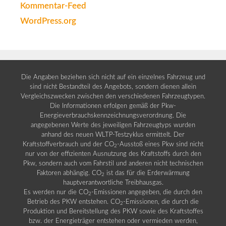
Kommentar-Feed
WordPress.org
Die Angaben beziehen sich nicht auf ein einzelnes Fahrzeug und
sind nicht Bestandteil des Angebots, sondern dienen allein
Vergleichszwecken zwischen den verschiedenen Fahrzeugtypen.
Die Informationen erfolgen gemäß der Pkw-
Energieverbrauchskennzeichnungsverordnung. Die
angegebenen Werte des jeweiligen Fahrzeugtyps wurden
anhand des neuen WLTP-Testzyklus ermittelt. Der
Kraftstoffverbrauch und der CO
-Ausstoß eines Pkw sind nicht
2
nur von der effizienten Ausnutzung des Kraftstoffs durch den
Pkw, sondern auch vom Fahrstil und anderen nicht technischen
Faktoren abhängig. CO
ist das für die Erderwärmung
2
hauptverantwortliche Treibhausgas.
Es werden nur die CO
-Emissionen angegeben, die durch den
2
Betrieb des PKW entstehen. CO
-Emissionen, die durch die
2
Produktion und Bereitstellung des PKW sowie des Kraftstoffes
bzw. der Energieträger entstehen oder vermieden werden,